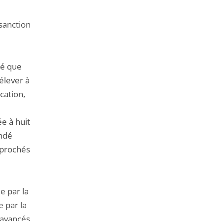
 sanction
gé que
élever à
cation,
e à huit
andé
reprochés
e par la
 par la
 avancés