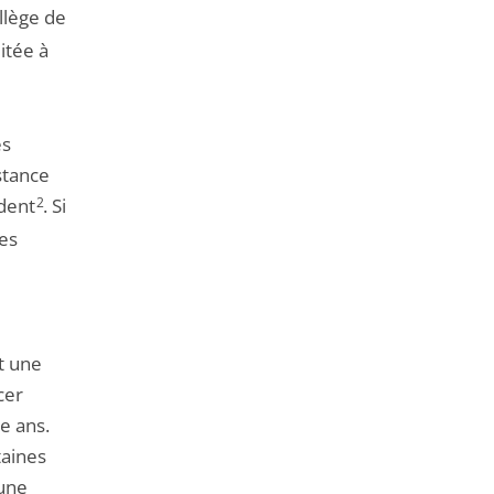
llège de
mitée à
es
stance
ident
2
. Si
des
t une
cer
e ans.
taines
 une