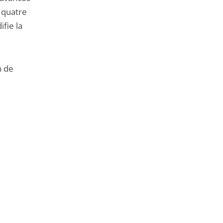
à quatre
fie la
n de