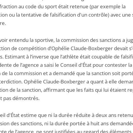
fraction au code du sport était retenue (par exemple la
ation ou la tentative de falsification d'un contrôle) avec une
re.
voir entendu la sportive, la commission des sanctions a ju
iction de compétition d’Ophélie Claude-Boxberger devait s’
. Estimant à l’inverse que l’athlète était coupable de falsifi
dente de l’agence a saisi le Conseil d'État pour contester la
n de la commission et a demandé que la sanction soit porté
nterdiction. Ophélie Claude-Boxberger a quant à elle dem
tion de la sanction, affirmant que les faits qui lui étaient 
nt pas démontrés.
il d'État estime que ni la durée réduite à deux ans retenu
ion des sanctions, ni la durée portée à huit ans demandée
nte de l’agence, ne sont justifiées au regard des éléments