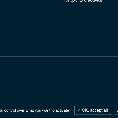
personnelles
-
Publications administratives
-
Accessibilité : parti
ou control over what you want to activate
OK, accept all