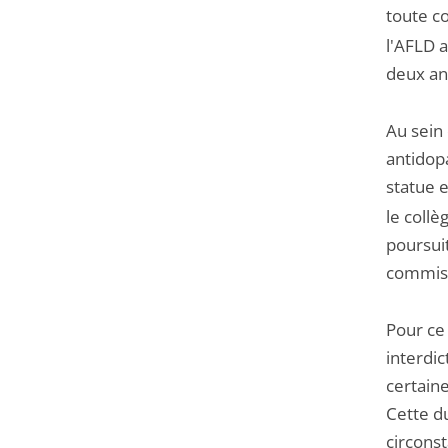
toute c
l'AFLD a
deux ans
Au sein
antidop
statue 
le collè
poursuit
commiss
Pour ce 
interdic
certaine
Cette d
circons