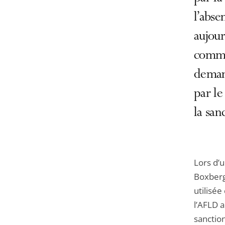
l’abse
aujour
commis
demand
par le
la sanc
Lors d’
Boxberg
utilisé
l’AFLD 
sanctio