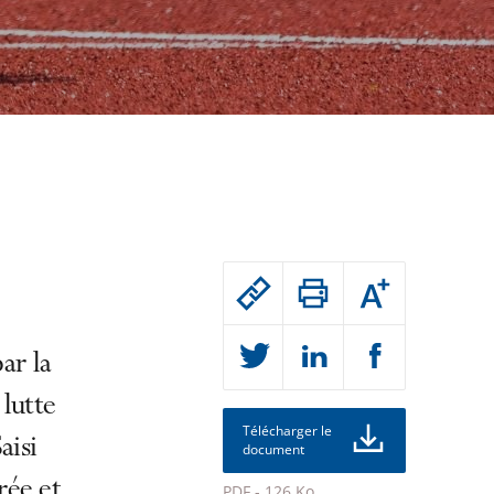
Passer
Augmenter
le
ou
réduire
partage
la
taille
ar la
de
de
la
l'article
police
lutte
pour
Télécharger le
aisi
document
arriver
rée et
après
PDF - 126 Ko