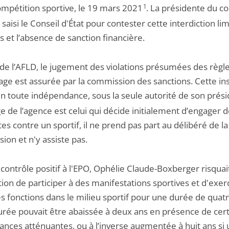
ompétition sportive, le 19 mars 2021
1
. La présidente du co
 saisi le Conseil d'État pour contester cette interdiction li
 et l’absence de sanction financière.
 de l’AFLD, le jugement des violations présumées des règl
age est assurée par la commission des sanctions. Cette in
en toute indépendance, sous la seule autorité de son prés
ge de l’agence est celui qui décide initialement d’engager 
es contre un sportif, il ne prend pas part au délibéré de la
ion et n'y assiste pas.
contrôle positif à l'EPO, Ophélie Claude-Boxberger risquai
tion de participer à des manifestations sportives et d'exer
s fonctions dans le milieu sportif pour une durée de quatr
urée pouvait être abaissée à deux ans en présence de cer
tances atténuantes, ou à l’inverse augmentée à huit ans si