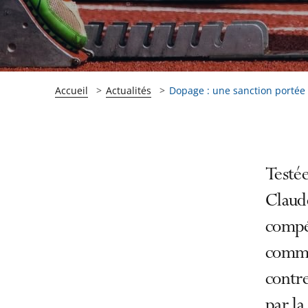
Accueil
Actualités
Dopage : une sanction portée 
Passer
Passer
Testée
la
la
Claud
navigation
navigation
compét
de
de
l'article
l'article
commi
pour
pour
contre
arriver
arriver
par la
après
avant