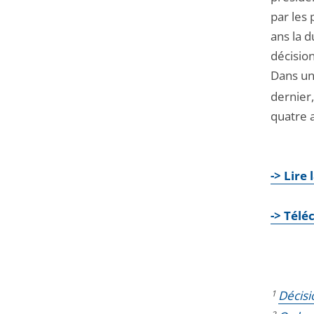
par les 
ans la 
décisio
Dans un 
dernier,
quatre a
-> Lire 
->
Télé
1
Décisi