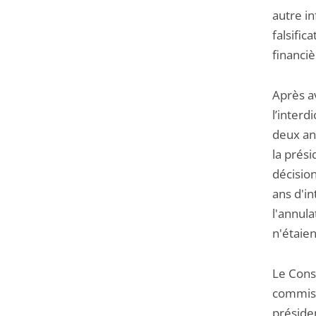
autre in
falsific
financiè
Après a
l’interd
deux ans
la prési
décisio
ans d'i
l'annula
n'étaie
Le Conse
commiss
préside