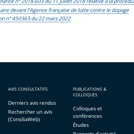
ance n° 2018-603 du 11 juillet 2018 relative à la procédu
naire devant l'Agence française de lutte contre le dopage
on n° 450363 du 22 mars 2022
AVIS CONSULTATIFS
PUBLICATIONS &
COLLOQUES
Derniers avis rendus
Colloques et
Rechercher un avis
conférences
(ConsiliaWeb)
Études
Rapports d'activité