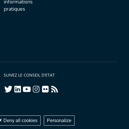
informations
pratiques
SUIVEZ LE CONSEIL D'ETAT
twitter
linkedIn
youtube
instagram
flickr
rss
ellement conforme
Deny all cookies
Personalize