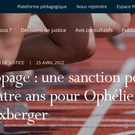
Plateforme pédagogique
Nous rejoindre
Espace P
ous ?
Décisions de justice
Avis consultatifs
Publi
 DE JUSTICE
25 AVRIL 2022
page : une sanction p
atre ans pour Ophélie
xberger