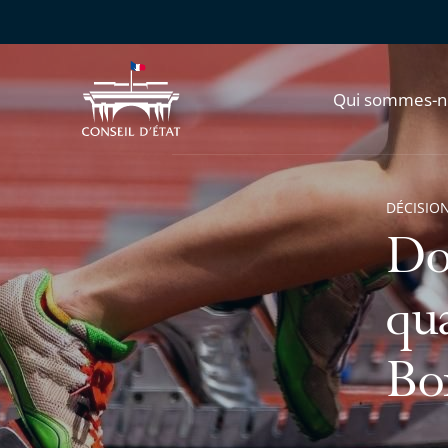
Qui sommes-n
DÉCISION
Do
qu
Bo