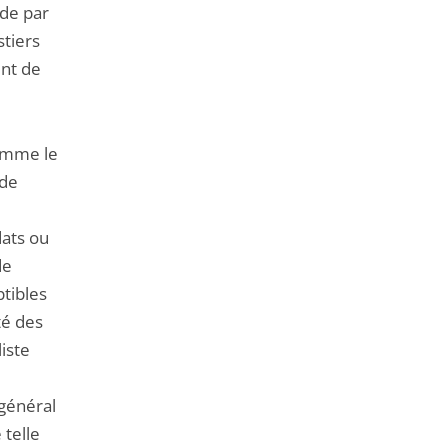
nde par
stiers
ent de
comme le
ode
ats ou
de
ptibles
té des
liste
 général
 telle