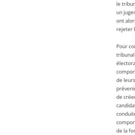
le tribu
un juge
ont alor
rejeter 
Pour con
tribunal
électora
comport
de leurs
prévenir
de créer
candidat
conduite
comport
de la fo