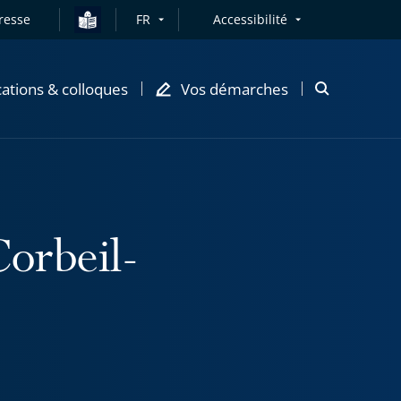
resse
FR
Accessibilité
cations & colloques
Vos démarches
Ouvrir
la
modale
de
recherche
Corbeil-