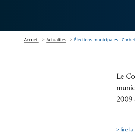
Accueil
Actualités
Élections municipales : Corbe
Passer
Passer
Le Con
la
la
munici
navigation
navigation
2009 
de
de
l'article
l'article
pour
pour
arriver
arriver
> lire l
après
avant