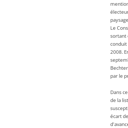
mention 
électeu
paysage 
Le Conse
sortant 
conduit 
2008. E
septemb
Bechter 
par le 
Dans ces
de la l
suscepti
écart de
d'avance