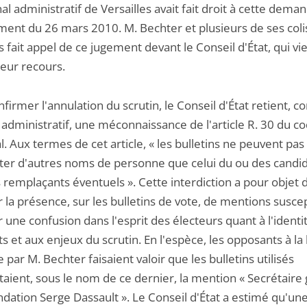
nal administratif de Versailles avait fait droit à cette dema
ment du 26 mars 2010. M. Bechter et plusieurs de ses coli
s fait appel de ce jugement devant le Conseil d'État, qui vi
leur recours.
firmer l'annulation du scrutin, le Conseil d'État retient, 
 administratif, une méconnaissance de l'article R. 30 du c
l. Aux termes de cet article, « les bulletins ne peuvent pas
er d'autres noms de personne que celui du ou des candid
 remplaçants éventuels ». Cette interdiction a pour objet 
 la présence, sur les bulletins de vote, de mentions susce
 une confusion dans l'esprit des électeurs quant à l'identi
s et aux enjeux du scrutin. En l'espèce, les opposants à la 
 par M. Bechter faisaient valoir que les bulletins utilisés
aient, sous le nom de ce dernier, la mention « Secrétaire
ndation Serge Dassault ». Le Conseil d'État a estimé qu'une