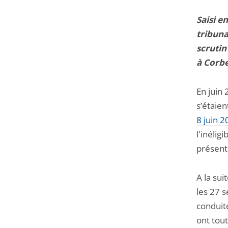
Saisi e
tribuna
scrutin
à Corbe
En juin 
s’étaien
8 juin 
l'inélig
présent
A la sui
les 27 s
conduit
ont tout