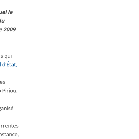
de
l'article
el le
pour
du
arriver
e 2009
avant
es qui
 d'État,
tes
 Piriou.
ganisé
urrentes
nstance,