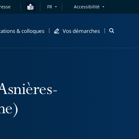
resse
FR
Accessibilité
cations & colloques
Vos démarches
Ouvrir
la
modale
de
recherche
Asnières-
ne)