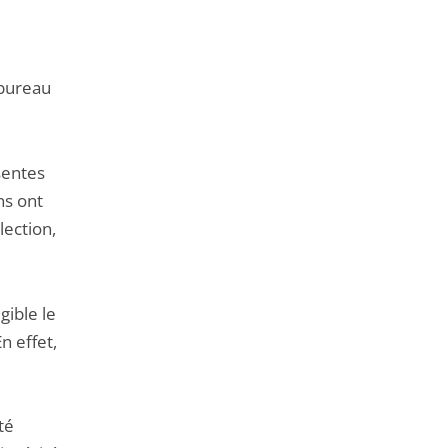
 bureau
sentes
ns ont
lection,
gible le
n effet,
té