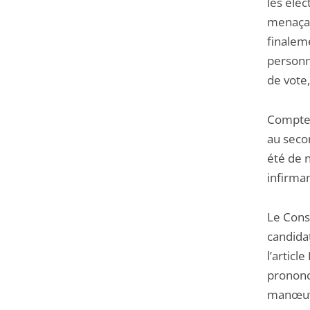
les éle
menaçaie
finalem
personn
de vote,
Compte t
au secon
été de n
infirman
Le Conse
candidat
l’articl
prononce
manœuvr