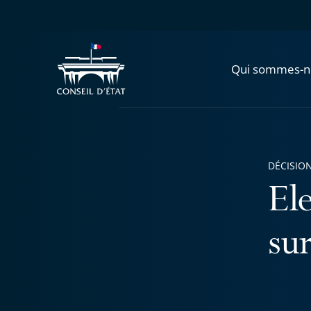
Qui sommes-n
DÉCISION
El
su