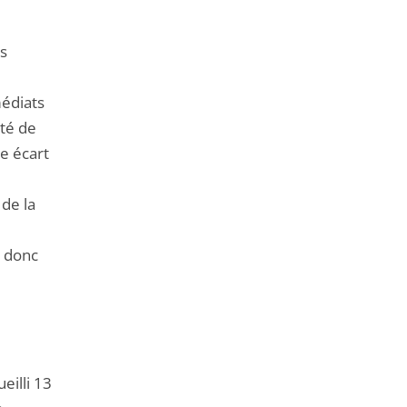
de
l'article
es
pour
arriver
médiats
avant
été de
le écart
 de la
e donc
eilli 13