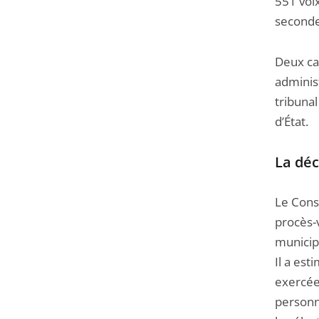
551 voix
seconde
Deux can
adminis
tribunal
d’État.
La déc
Le Cons
procès-v
municip
Il a est
exercée
personn