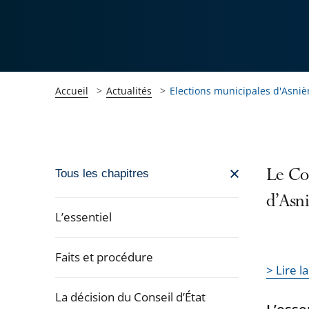
Accueil
Actualités
Elections municipales d'Asnièr
Passer
Le Con
Tous les chapitres
la
d’Asni
navigation
L’essentiel
de
l'article
Faits et procédure
pour
> Lire l
arriver
La décision du Conseil d’État
après