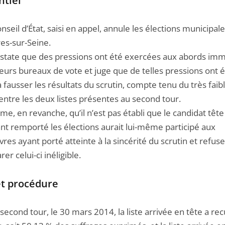
ntiel
seil d’État, saisi en appel, annule les élections municipal
res-sur-Seine.
nstate que des pressions ont été exercées aux abords im
eurs bureaux de vote et juge que de telles pressions ont 
 fausser les résultats du scrutin, compte tenu du très faib
entre les deux listes présentes au second tour.
ime, en revanche, qu’il n’est pas établi que le candidat tête
ant remporté les élections aurait lui-même participé aux
es ayant porté atteinte à la sincérité du scrutin et refus
rer celui-ci inéligible.
et procédure
second tour, le 30 mars 2014, la liste arrivée en tête a recu