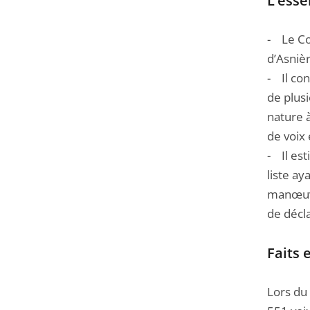
L’esse
Passer
la
- Le Con
navigation
d’Asniè
de
- Il co
l'article
de plusi
pour
nature à
arriver
de voix 
avant
- Il est
liste ay
manœuvr
de décla
Faits 
Lors du 