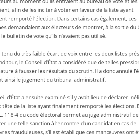
cteurs au moment où ils entraient au bureau de vote et les
nt, afin de les inciter à voter en faveur de la liste ayant
ent remporté l’élection. Dans certains cas également, ces
es demandaient aux électeurs de montrer, à la sortie du
 le bulletin de vote qu’ils n’avaient pas utilisé.
enu du très faible écart de voix entre les deux listes pré
d tour, le Conseil d’État a considéré que de telles pressio
ature à fausser les résultats du scrutin. Il a donc annulé l’é
t ainsi le jugement du tribunal administratif.
il d’État a ensuite examiné s’il y avait lieu de déclarer inéli
 tête de la liste ayant finalement remporté les élections. E
e L. 118-4 du code électoral permet au juge administratif de
r une telle sanction à l’encontre d’un candidat en cas de
es frauduleuses, s’il est établi que ces manœuvres ont é