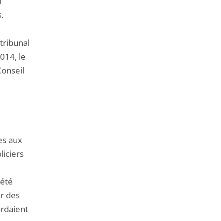
n
.
tribunal
014, le
Conseil
es aux
liciers
 été
r des
ordaient