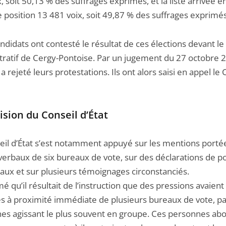
, soit 50,13 % des suffrages exprimés, et la liste arrivée e
 position 13 481 voix, soit 49,87 % des suffrages exprimés
didats ont contesté le résultat de ces élections devant le 
tratif de Cergy-Pontoise. Par un jugement du 27 octobre 2
 a rejeté leurs protestations. Ils ont alors saisi en appel le 
ision du Conseil d’État
eil d’État s’est notamment appuyé sur les mentions porté
erbaux de six bureaux de vote, sur des déclarations de po
aux et sur plusieurs témoignages circonstanciés.
imé qu’il résultait de l’instruction que des pressions avaient
s à proximité immédiate de plusieurs bureaux de vote, pa
es agissant le plus souvent en groupe. Ces personnes ab