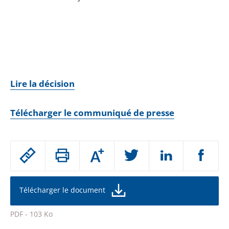
Lire la décision
Télécharger le communiqué de presse
Passer
Augmenter
le
ou
réduire
partage
la
taille
de
Télécharger le document
de
la
l'article
police
PDF - 103 Ko
pour
Passer