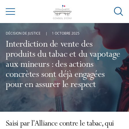
Ouvrir
Menu
la
modal
DÉCISION DE JUSTICE
1 OCTOBRE 2025
de
reche
Interdiction de vente des
produits du tabac et du vapotage
aux mineurs : des actions
concrètes sont déjà engagées
pour en assurer le respect
Saisi par l’Alliance contre le tabac, qui