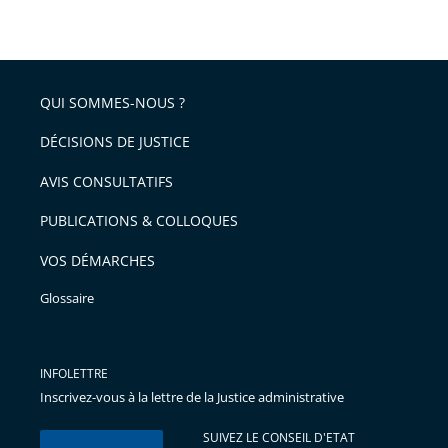
arriver
le
après
partage
de
QUI SOMMES-NOUS ?
l'article
pour
DÉCISIONS DE JUSTICE
arriver
AVIS CONSULTATIFS
avant
PUBLICATIONS & COLLOQUES
VOS DÉMARCHES
Glossaire
INFOLETTRE
Inscrivez-vous à la lettre de la Justice administrative
SUIVEZ LE CONSEIL D'ETAT