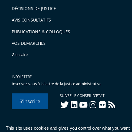
après
pour
DÉCISIONS DE JUSTICE
arriver
AVIS CONSULTATIFS
avant
PUBLICATIONS & COLLOQUES
VOS DÉMARCHES
Glossaire
INFOLETTRE
Inscrivez-vous à la lettre de la Justice administrative
SUIVEZ LE CONSEIL D'ETAT
S'inscrire
twitter
linkedIn
youtube
instagram
flickr
rss
This site uses cookies and gives you control over what you want
© Conseil d'État 2026 -
Mentions légales
-
Cookies
-
Données