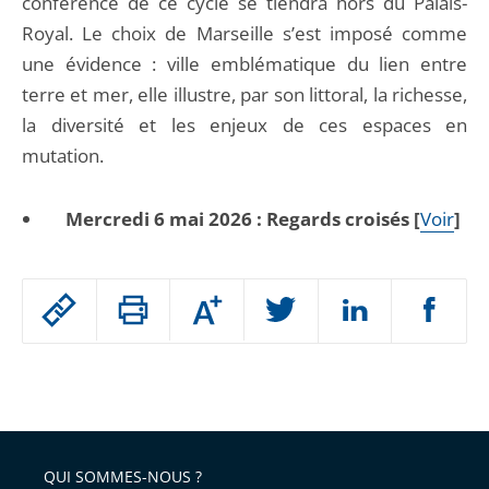
conférence de ce cycle se tiendra hors du Palais-
Royal. Le choix de Marseille s’est imposé comme
une évidence : ville emblématique du lien entre
terre et mer, elle illustre, par son littoral, la richesse,
la diversité et les enjeux de ces espaces en
mutation.
Mercredi 6 mai 2026 : Regards croisés [
Voir
]
Passer
Augmenter
le
ou
réduire
partage
Passer
la
taille
de
le
de
la
l'article
partage
police
pour
de
arriver
QUI SOMMES-NOUS ?
l'article