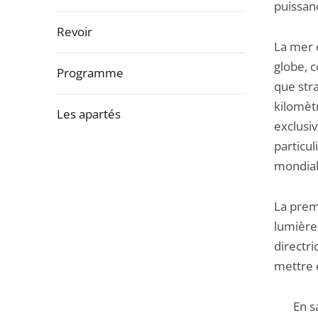
la
puissan
navigation
Revoir
de
La mer 
l'article
globe, c
Programme
pour
que str
arriver
kilomèt
Les apartés
après
exclusi
particul
Passer
mondial
la
navigation
La prem
de
lumière
l'article
directri
pour
mettre 
arriver
avant
En sa