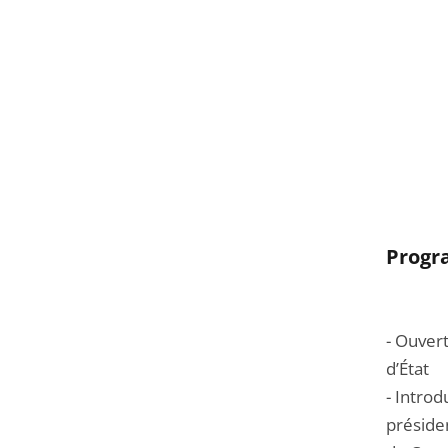
Prog
- Ouver
d’État
- Intro
présiden