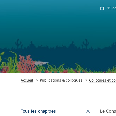
15 o
Accueil
Publications & colloques
Colloques et c
Passer
Le Cons
Tous les chapitres