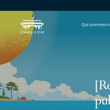
Qui sommes-n
[Re
pu