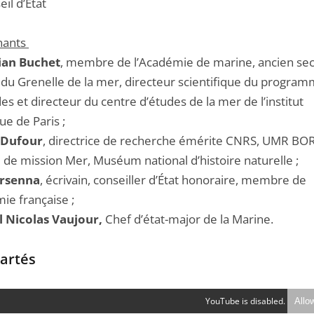
il d’État
nants
ian Buchet
, membre de l’Académie de marine, ancien sec
 du Grenelle de la mer, directeur scientifique du progra
s et directeur du centre d’études de la mer de l’institut
ue de Paris ;
 Dufour
, directrice de recherche émérite CNRS, UMR BO
 de mission Mer, Muséum national d’histoire naturelle ;
Orsenna
, écrivain, conseiller d’État honoraire, membre de
ie française ;
 Nicolas Vaujour,
Chef d’état-major de la Marine.
artés
YouTube is disabled.
Allo