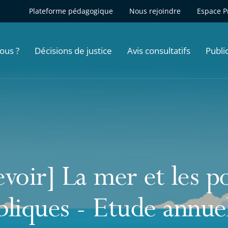
Plateforme pédagogique
Nous rejoindre
Espace P
ous ?
Décisions de justice
Avis consultatifs
Publi
voir] La mer et les po
bliques - Etude annue