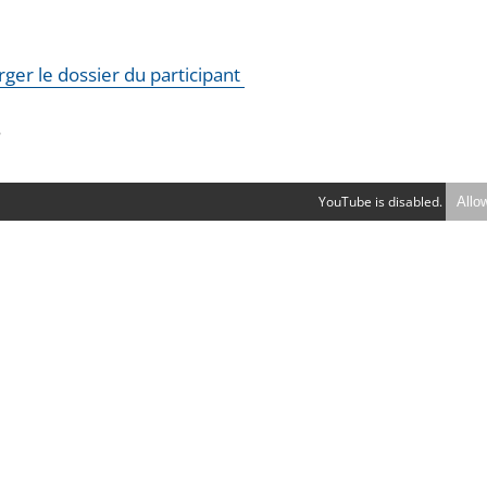
rger le dossier du participant
r
YouTube is disabled.
Allo