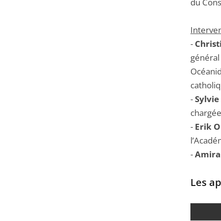
du Conse
Interve
-
Christ
général
Océanide
catholiq
-
Sylvie
chargée
-
Erik 
l’Académ
-
Amiral
Les ap