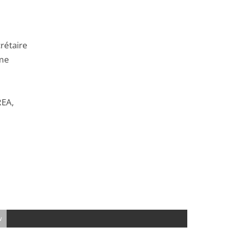
rétaire
mme
REA,
w