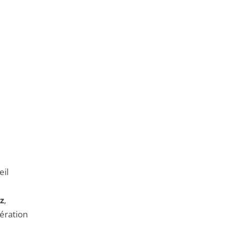
eil
z
,
pération