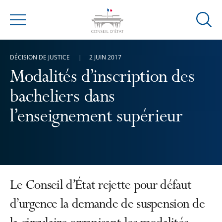
Ouvrir
Menu
la
modal
DÉCISION DE JUSTICE
2 JUIN 2017
de
reche
Modalités d’inscription des
bacheliers dans
l’enseignement supérieur
Le Conseil d’État rejette pour défaut
d’urgence la demande de suspension de