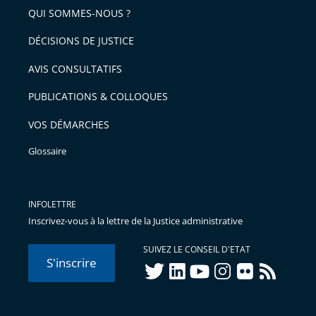
arriver
QUI SOMMES-NOUS ?
l'article
après
pour
DÉCISIONS DE JUSTICE
arriver
AVIS CONSULTATIFS
avant
PUBLICATIONS & COLLOQUES
VOS DÉMARCHES
Glossaire
INFOLETTRE
Inscrivez-vous à la lettre de la Justice administrative
SUIVEZ LE CONSEIL D'ETAT
S'inscrire
twitter
linkedIn
youtube
instagram
flickr
rss