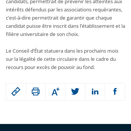
candidats, permettrait de prévenir les atteintes aux
intérêts défendus par les associations requérantes,
c’est-à-dire permettrait de garantir que chaque
candidat puisse être inscrit dans l’établissement et la
filière universitaire de son choix.
Le Conseil d’État statuera dans les prochains mois
sur la légalité de cette circulaire dans le cadre du
recours pour excès de pouvoir au fond.
Passer
Augmenter
le
ou
réduire
partage
Passer
la
taille
de
le
de
la
l'article
partage
police
pour
de