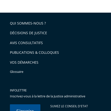
de
le
de
la
l'article
partage
police
pour
de
arriver
QUI SOMMES-NOUS ?
l'article
après
pour
DÉCISIONS DE JUSTICE
arriver
AVIS CONSULTATIFS
avant
PUBLICATIONS & COLLOQUES
VOS DÉMARCHES
Glossaire
INFOLETTRE
Inscrivez-vous à la lettre de la Justice administrative
SUIVEZ LE CONSEIL D'ETAT
S'inscrire