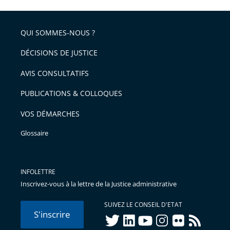
l'article
partage
police
pour
de
arriver
QUI SOMMES-NOUS ?
l'article
après
pour
DÉCISIONS DE JUSTICE
arriver
AVIS CONSULTATIFS
avant
PUBLICATIONS & COLLOQUES
VOS DÉMARCHES
Glossaire
INFOLETTRE
Inscrivez-vous à la lettre de la Justice administrative
SUIVEZ LE CONSEIL D'ETAT
S'inscrire
twitter
linkedIn
youtube
instagram
flickr
rss