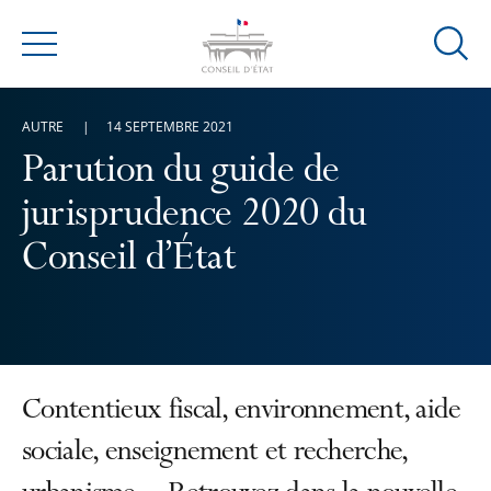
Ouvrir
Menu
la
modal
AUTRE
14 SEPTEMBRE 2021
de
reche
Parution du guide de
jurisprudence 2020 du
Conseil d’État
Contentieux fiscal, environnement, aide
sociale, enseignement et recherche,