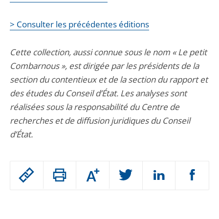
> Consulter les précédentes éditions
Cette collection, aussi connue sous le nom « Le petit
Combarnous », est dirigée par les présidents de la
section du contentieux et de la section du rapport et
des études du Conseil d’État. Les analyses sont
réalisées sous la responsabilité du Centre de
recherches et de diffusion juridiques du Conseil
d’État.
Passer
Augmenter
le
ou
réduire
partage
Passer
la
taille
de
le
de
la