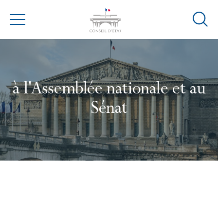
Ouvrir
Menu
la
modal
de
reche
à l'Assemblée nationale et au
Sénat