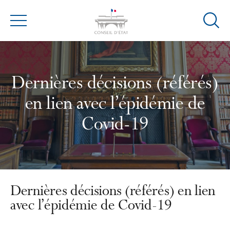
Ouvrir
Menu
la
modal
de
reche
Dernières décisions (référés)
en lien avec l’épidémie de
Covid-19
Dernières décisions (référés) en lien
avec l’épidémie de Covid-19