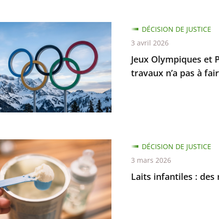
ion
DÉCISION DE JUSTICE
ques
3 avril 2026
Jeux Olympiques et P
piques
travaux n’a pas à fair
e
ur
er
ble
DÉCISION DE JUSTICE
es
3 mars 2026
Laits infantiles : d
andations
es