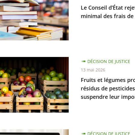
Le Conseil d’État re
minimal des frais de 
n
on
nt
DÉCISION DE JUSTICE
t
13 mai 2026
que
s
Fruits et légumes pr
nt
résidus de pesticide
suspendre leur impo
n
s
.
s
DÉCISION DE JUSTICE