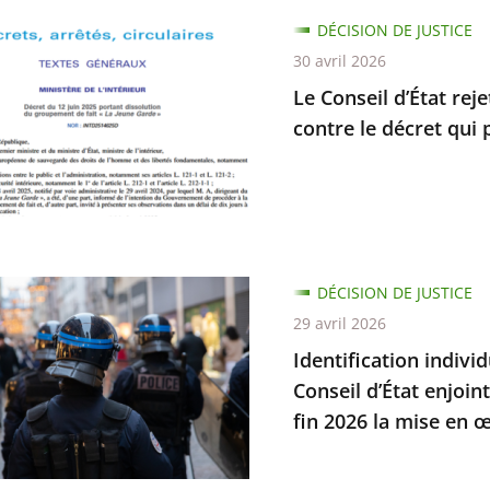
DÉCISION DE JUSTICE
ent
30 avril 2026
Le Conseil d’État rej
s
contre le décret qui 
elles
cation
DÉCISION DE JUSTICE
elle
29 avril 2026
Identification indivi
s
Conseil d’État enjoin
fin 2026 la mise en œ
mes
ait