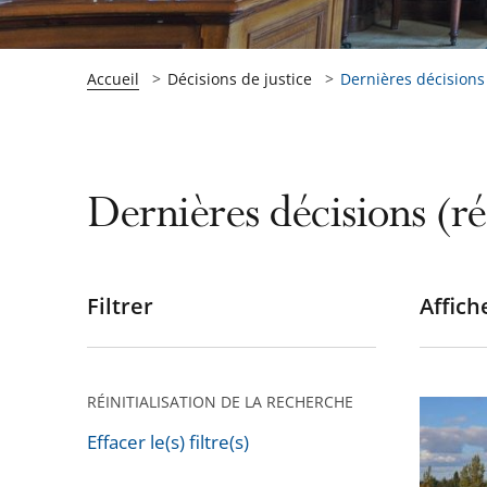
Accueil
Décisions de justice
Dernières décisions (
Dernières décisions (ré
Filtrer
Affiche
Passer
les
filtres
pour
RÉINITIALISATION DE LA RECHERCHE
Autorou
arriver
«
Effacer le(s) filtre(s)
après
A69