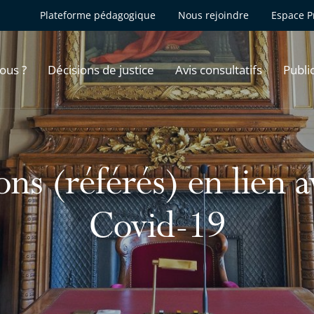
Plateforme pédagogique
Nous rejoindre
Espace P
ous ?
Décisions de justice
Avis consultatifs
Publi
ns (référés) en lien 
Covid-19