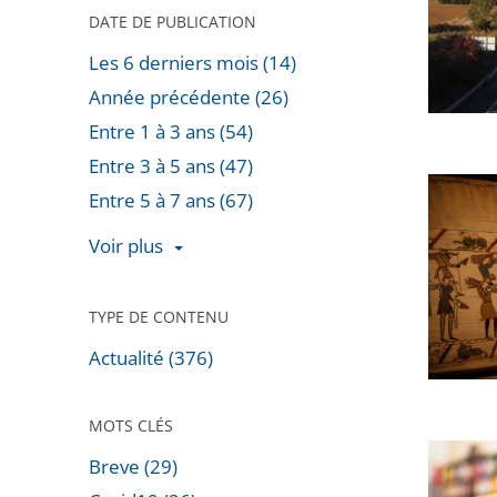
»
DATE DE PUBLICATION
:
Les 6 derniers mois (14)
Le
Année précédente (26)
Conseil
Entre 1 à 3 ans (54)
d’État
Entre 3 à 5 ans (47)
confirm
Prêt
Entre 5 à 7 ans (67)
l’arrêt
de
de
Voir plus
la
la
Tapisse
CAA
de
TYPE DE CONTENU
de
Bayeux
Toulous
Actualité (376)
:
autoris
Rejet
la
MOTS CLÉS
de
reprise
Le
Breve (29)
la
du
Conseil