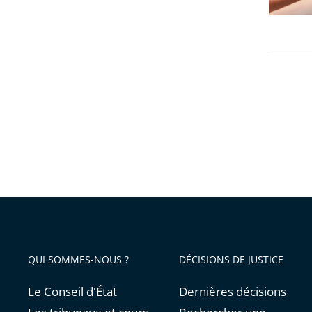
l’objet
adaptée
d’un
débat
public
QUI SOMMES-NOUS ?
DÉCISIONS DE JUSTICE
Le Conseil d'État
Dernières décisions