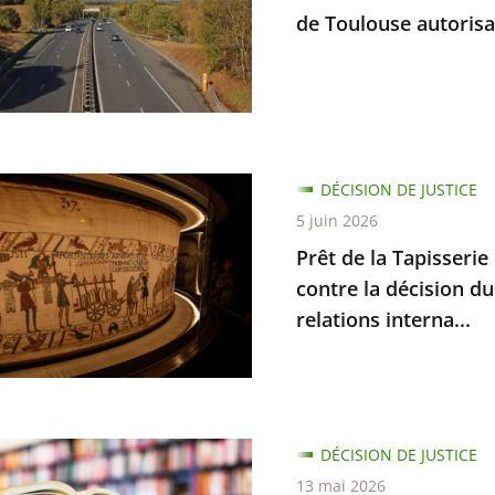
de Toulouse autorisan
e
DÉCISION DE JUSTICE
5 juin 2026
Prêt de la Tapisserie
rie
contre la décision du
relations interna...
e
ant
DÉCISION DE JUSTICE
13 mai 2026