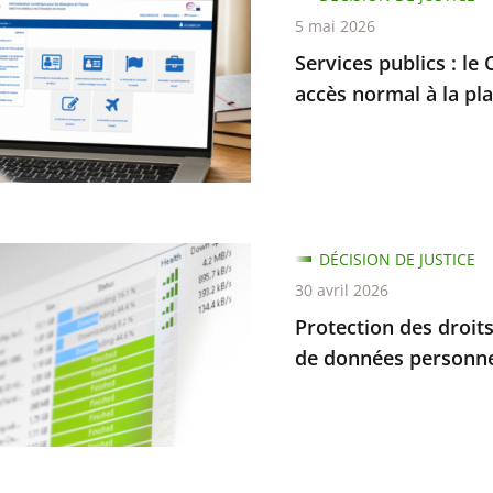
nt
5 mai 2026
Services publics : le 
accès normal à la pl
es
s
nement
ion
DÉCISION DE JUSTICE
30 avril 2026
dre
Protection des droits
r
de données personnel
tion
e
rme