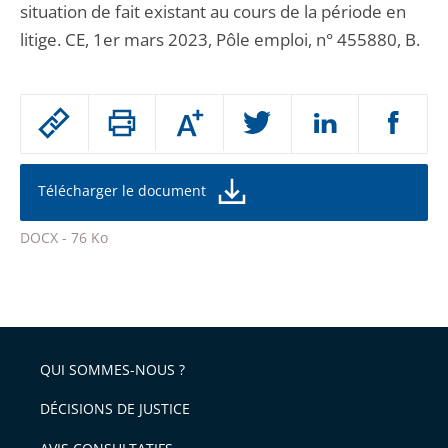
situation de fait existant au cours de la période en
litige. CE, 1er mars 2023, Pôle emploi, n° 455880, B.
Passer
Augmenter
le
ou
réduire
partage
la
taille
de
Télécharger le document
de
la
l'article
police
DOCX - 76 Ko
pour
Passer
arriver
le
après
partage
de
QUI SOMMES-NOUS ?
l'article
pour
DÉCISIONS DE JUSTICE
arriver