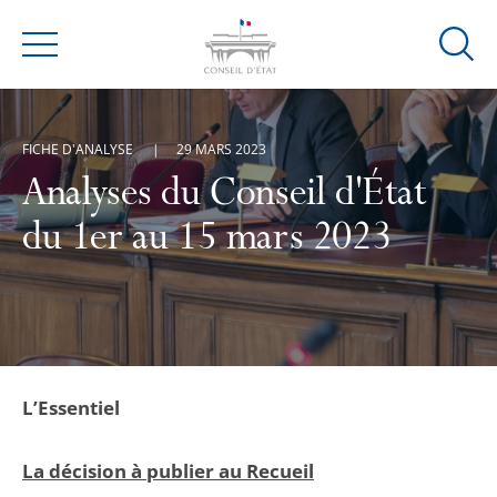
Ouvrir
Menu
la
modal
de
FICHE D'ANALYSE
29 MARS 2023
reche
Analyses du Conseil d'État
du 1er au 15 mars 2023
L’Essentiel
La décision à publier au Recueil