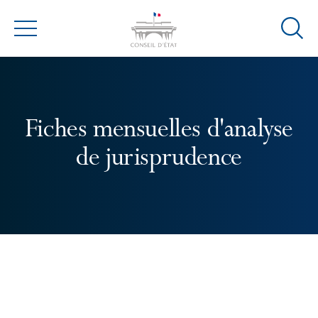
Ouvrir
Menu
la
modal
de
reche
Fiches mensuelles d'analyse
de jurisprudence