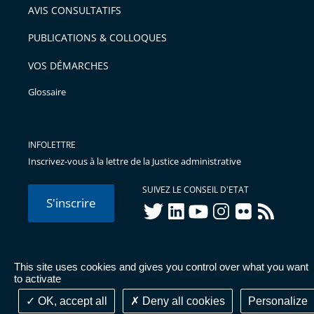
AVIS CONSULTATIFS
avant
PUBLICATIONS & COLLOQUES
VOS DÉMARCHES
Glossaire
INFOLETTRE
Inscrivez-vous à la lettre de la Justice administrative
SUIVEZ LE CONSEIL D'ETAT
S'inscrire
twitter
linkedIn
youtube
instagram
flickr
rss
This site uses cookies and gives you control over what you want
© Conseil d'État 2026 -
Mentions légales
-
Cookies
-
Données
to activate
personnelles
-
Publications administratives
-
Accessibilité :
partiellement conforme
OK, accept all
Deny all cookies
Personalize