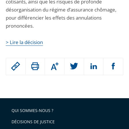
cotisants, ainsi que les risques de profonde
désorganisation du régime d’assurance chômage,
pour différencier les effets des annulations
prononcées.
> Lire la décision
Passer
Augmenter
le
ou
réduire
partage
Passer
la
taille
de
le
de
la
l'article
partage
police
pour
de
arriver
QUI SOMMES-NOUS ?
l'article
après
pour
DÉCISIONS DE JUSTICE
arriver