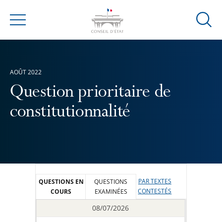
Ouvrir
Menu
la
modal
de
AOÛT 2022
reche
Question prioritaire de
constitutionnalité
PAR TEXTES
QUESTIONS EN
QUESTIONS
CONTESTÉS
COURS
EXAMINÉES
08/07/2026