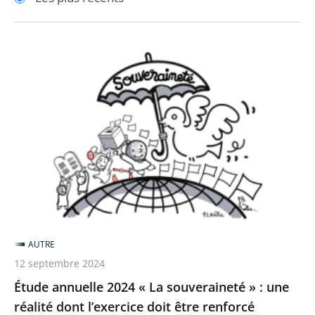
pour
pour
arriver
arriver
après
avant
Étude
annuelle
2024
«
La
souveraineté
»
:
une
réalité
AUTRE
dont
12 septembre 2024
l’exercice
Étude annuelle 2024 « La souveraineté » : une
doit
réalité dont l’exercice doit être renforcé
être