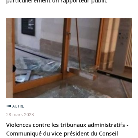
particulièrement un rapporteur public
un
rapporteur
public
Violences
contre
les
tribunaux
administratifs
-
Communiqué
du
vice-
président
AUTRE
du
28 mars 2023
Conseil
Violences contre les tribunaux administratifs -
d'État
Communiqué du vice-président du Conseil