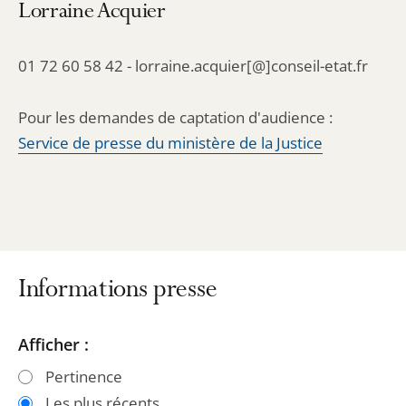
Lorraine Acquier
01 72 60 58 42 - lorraine.acquier[@]conseil-etat.fr
Pour les demandes de captation d'audience :
Service de presse du ministère de la Justice
Informations presse
Passer
Passer
Afficher :
les
les
Pertinence
filtres
filtres
Les plus récents