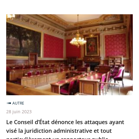
renforcé
Le
Conseil
d’État
dénonce
les
attaques
ayant
visé
la
juridiction
AUTRE
administrative
28 juin 2023
et
Le Conseil d’État dénonce les attaques ayant
tout
visé la juridiction administrative et tout
particulièrement