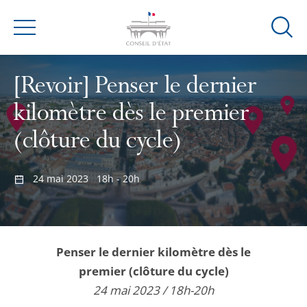
Ouvrir
Menu
la
modal
[Revoir] Penser le dernier
de
reche
kilomètre dès le premier
(clôture du cycle)
24 mai 2023
18h - 20h
Penser le dernier kilomètre dès le
premier (clôture du cycle)
24 mai 2023 / 18h-20h