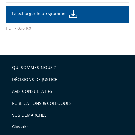
réduire
partage
la
taille
de
Télécharger le programme
de
la
l'article
police
PDF - 896 Ko
pour
Passer
arriver
le
après
partage
de
QUI SOMMES-NOUS ?
l'article
pour
DÉCISIONS DE JUSTICE
arriver
AVIS CONSULTATIFS
avant
PUBLICATIONS & COLLOQUES
VOS DÉMARCHES
Glossaire