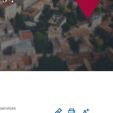
Passer
 services