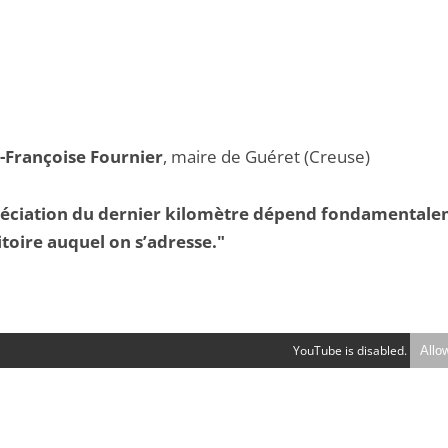
-Françoise Fournier
, maire de Guéret (Creuse)
réciation du dernier kilomètre dépend fondamental
itoire auquel on s’adresse."
YouTube is disabled.
Allo