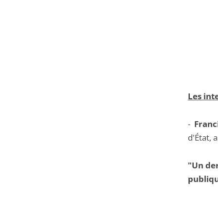
Les int
-
Franc
d'État, 
"Un der
publiqu