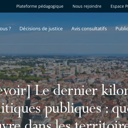
Plateforme pédagogique
Nous rejoindre
Espace P
ous ?
Décisions de justice
Avis consultatifs
Publi
evoir] Le dernier kil
itiques publiques : qu
re dans les territoire