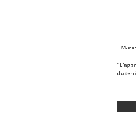
-
Marie
"L’app
du terr