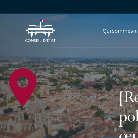
Qui sommes-n
[R
pol
œuv