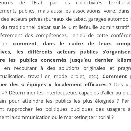
entrés de l’Etat, par les collectivités territoria
sements publics, mais aussi les associations, voire, dans
 des acteurs privés (bureaux de tabac, garages automobile
du traditionnel débat sur le « millefeuille administratif
vêtrement des compétences, l’enjeu de cette confére
cier
comment, dans le cadre de leurs compé
tives, les différents acteurs publics s’organise
dre les publics concernés jusqu’au dernier kilom
s en recourant à des solutions originales et pragm
ctualisation, travail en mode projet, etc.).
Comment p
tuer des « équipes » localement efficaces ?
Des « g
 » ? Déterminer les interlocuteurs capables d’aller au pl
ain pour atteindre les publics les plus éloignés ? Par a
 rapprocher les politiques publiques des usagers à
nt la communication ou le marketing territorial ?