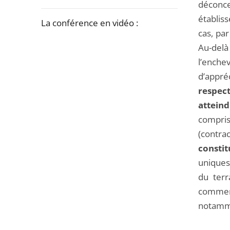
la
déconc
navigation
établis
La conférence en vidéo :
de
cas, par
l'article
Au-delà 
Passer
pour
l’enche
la
arriver
d’appré
navigation
après
respec
de
attein
l'article
compri
pour
(contra
arriver
consti
avant
uniques
du terr
comment
notamme