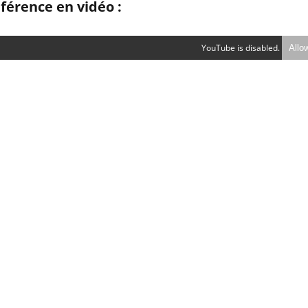
férence en vidéo :
YouTube is disabled.
Allo