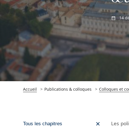
14 d
Accueil
Publications & colloques
Colloques et c
Passer
Les pol
Tous les chapitres