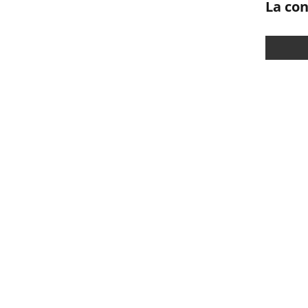
L
a con