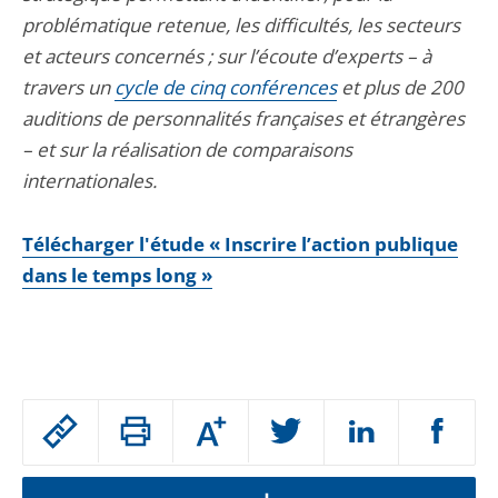
problématique retenue, les difficultés, les secteurs
et acteurs concernés ; sur l’écoute d’experts – à
travers un
cycle de cinq conférences
et plus de 200
auditions de personnalités françaises et étrangères
– et sur la réalisation de comparaisons
internationales.
Télécharger l'étude « Inscrire l’action publique
dans le temps long »
Passer
Augmenter
le
ou
réduire
partage
la
taille