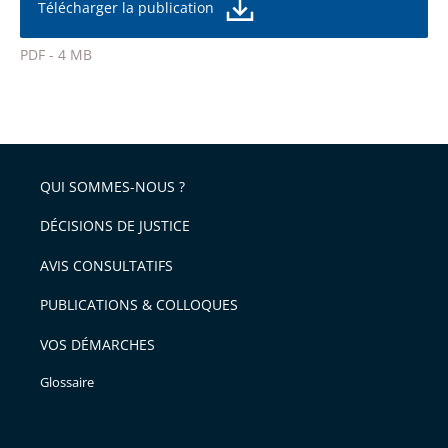
de
Télécharger la publication
de
la
l'article
police
PDF - 4 MB
pour
Passer
arriver
le
après
partage
de
QUI SOMMES-NOUS ?
l'article
pour
DÉCISIONS DE JUSTICE
arriver
AVIS CONSULTATIFS
avant
PUBLICATIONS & COLLOQUES
VOS DÉMARCHES
Glossaire