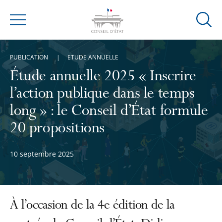
Ouvrir
Menu
la
modal
PUBLICATION
ETUDE ANNUELLE
de
reche
Étude annuelle 2025 « Inscrire
l’action publique dans le temps
long » : le Conseil d’État formule
20 propositions
10 septembre 2025
À l’occasion de la 4e édition de la