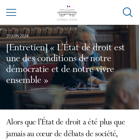
Ouvrir
Menu
la
modal
20 JUIN 2024
de
reche
[Entretien] « L’État de droit est
une des conditions de notre
démocratie et de notre vivre
ensemble »
Alors que l’État de droit a été plus que
jamais au cœur de débats de société,