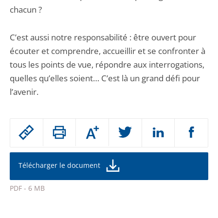
chacun ?
C’est aussi notre responsabilité : être ouvert pour
écouter et comprendre, accueillir et se confronter à
tous les points de vue, répondre aux interrogations,
quelles qu’elles soient… C’est là un grand défi pour
l’avenir.
Passer
Augmenter
le
ou
réduire
partage
la
taille
de
Télécharger le document
de
la
l'article
police
PDF - 6 MB
pour
Passer
arriver
le