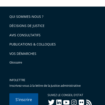
après
partage
de
QUI SOMMES-NOUS ?
l'article
pour
DÉCISIONS DE JUSTICE
arriver
AVIS CONSULTATIFS
avant
PUBLICATIONS & COLLOQUES
VOS DÉMARCHES
Glossaire
INFOLETTRE
Inscrivez-vous à la lettre de la Justice administrative
SUIVEZ LE CONSEIL D'ETAT
S'inscrire
twitter
linkedIn
youtube
instagram
flickr
rss