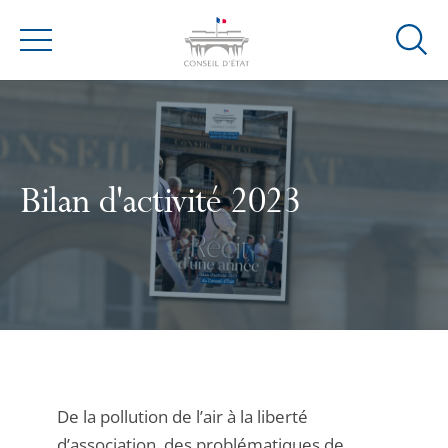
Ouvrir
Menu
la
modal
de
reche
Bilan d'activité 2023
De la pollution de l’air à la liberté
d’association, des problématiques de