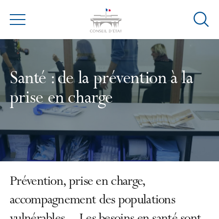
Ouvrir
Menu
la
modal
de
reche
Santé : de la prévention à la
prise en charge
Prévention, prise en charge,
accompagnement des populations