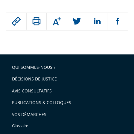
Passer
Augmenter
le
ou
réduire
partage
Passer
la
taille
de
le
de
la
l'article
partage
police
pour
de
arriver
QUI SOMMES-NOUS ?
l'article
après
pour
DÉCISIONS DE JUSTICE
arriver
AVIS CONSULTATIFS
avant
PUBLICATIONS & COLLOQUES
VOS DÉMARCHES
Glossaire