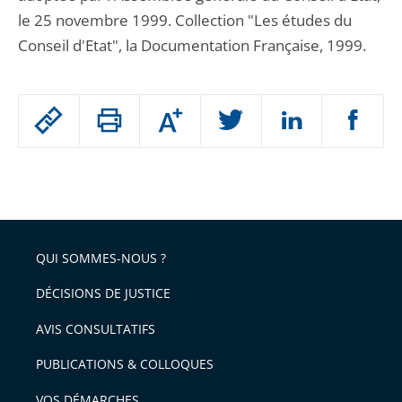
le 25 novembre 1999. Collection "Les études du
Conseil d'Etat", la Documentation Française, 1999.
Passer
Augmenter
le
ou
réduire
partage
Passer
la
taille
de
le
de
la
l'article
partage
police
pour
de
arriver
QUI SOMMES-NOUS ?
l'article
après
pour
DÉCISIONS DE JUSTICE
arriver
AVIS CONSULTATIFS
avant
PUBLICATIONS & COLLOQUES
VOS DÉMARCHES