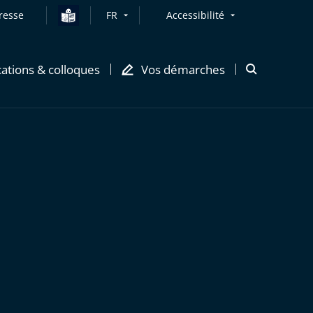
resse
FR
Accessibilité
cations & colloques
Vos démarches
Ouvrir
la
modale
de
recherche