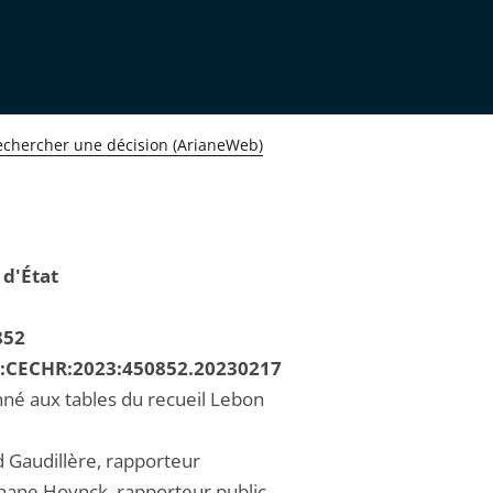
echercher une décision (ArianeWeb)
 d'État
852
R:CECHR:2023:450852.20230217
né aux tables du recueil Lebon
d Gaudillère, rapporteur
hane Hoynck, rapporteur public