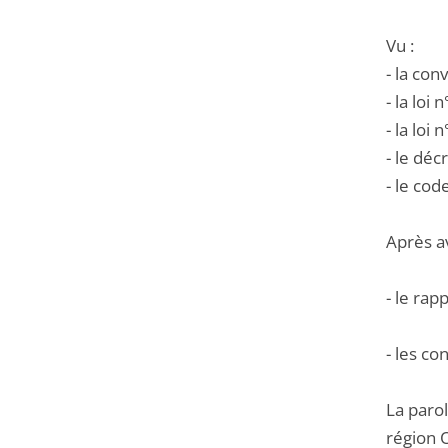
Vu :
- la co
- la loi
- la loi
- le dé
- le cod
Après a
- le rap
- les co
La parol
région O