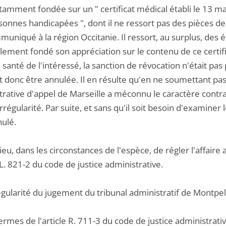
otamment fondée sur un " certificat médical établi le 13 
onnes handicapées ", dont il ne ressort pas des pièces de 
uniqué à la région Occitanie. Il ressort, au surplus, des é
alement fondé son appréciation sur le contenu de ce certi
e santé de l'intéressé, la sanction de révocation n'était p
t donc être annulée. Il en résulte qu'en ne soumettant pas 
rative d'appel de Marseille a méconnu le caractère contrad
irrégularité. Par suite, et sans qu'il soit besoin d'examine
nulé.
a lieu, dans les circonstances de l'espèce, de régler l'affair
e L. 821-2 du code de justice administrative.
égularité du jugement du tribunal administratif de Montpell
ermes de l'article R. 711-3 du code de justice administrative