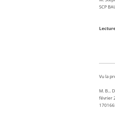
SCP BA
Lecture
Vu la pr
M. B... 
février 
1701665