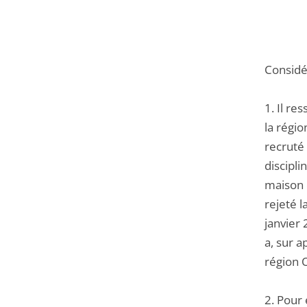
Considér
1. Il re
la régio
recruté
discipli
maison 
rejeté l
janvier 
a, sur a
région 
2. Pour 