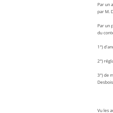
Par un a
par M. D
Par un 
du conte
1°) d'an
2°) régl
3°) de m
Desbois 
Vu les a