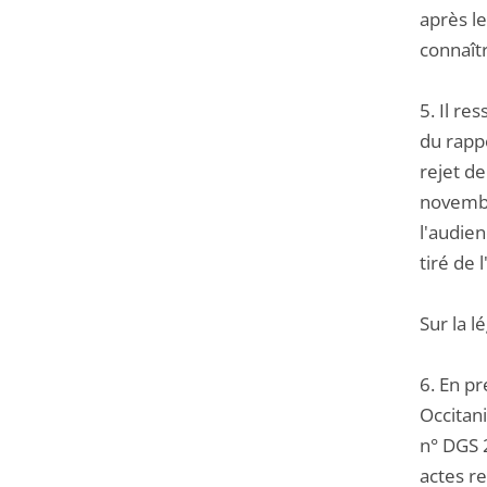
après l
connaîtr
5. Il re
du rappo
rejet de
novembr
l'audien
tiré de 
Sur la l
6. En pr
Occitani
n° DGS 2
actes re