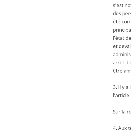
s'est n
des pers
été comm
princip
l'état d
et devai
administ
arrêt d'
être an
3. Il y 
l'articl
Sur la r
4. Aux t