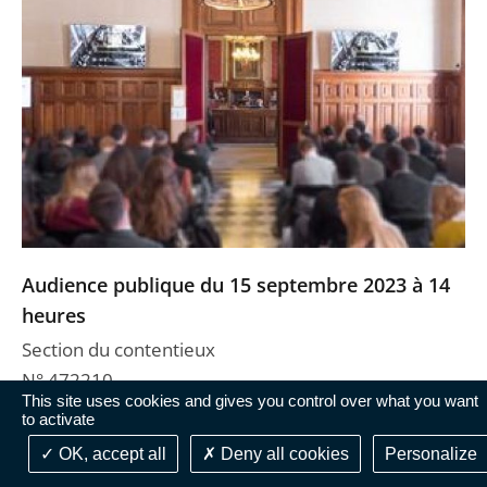
Audience publique du 15 septembre 2023 à 14
heures
Section du contentieux
N° 472210
This site uses cookies and gives you control over what you want
Rapporteur : Mme Le Tallec
to activate
Rapporteur public : M. Boutron
OK, accept all
Deny all cookies
Personalize
Litiges :