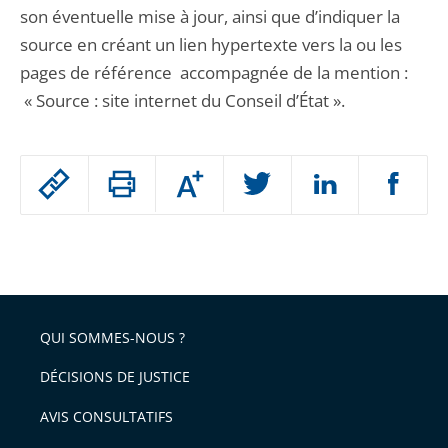
son éventuelle mise à jour, ainsi que d’indiquer la
source en créant un lien hypertexte vers la ou les
pages de référence accompagnée de la mention :
« Source : site internet du Conseil d’État ».
Passer
Augmenter
le
ou
réduire
partage
Passer
la
taille
de
le
de
la
l'article
partage
police
pour
de
arriver
QUI SOMMES-NOUS ?
l'article
après
pour
DÉCISIONS DE JUSTICE
arriver
AVIS CONSULTATIFS
avant