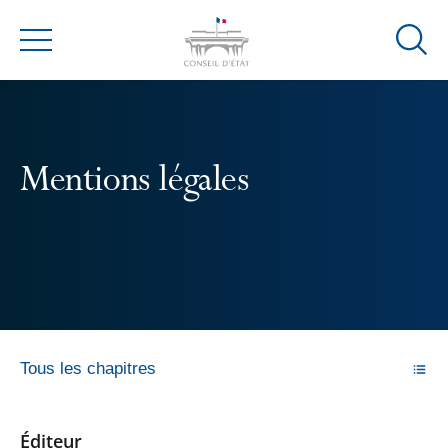
Ouvrir
Menu
la
modal
de
reche
Mentions légales
Tous les chapitres
Éditeur