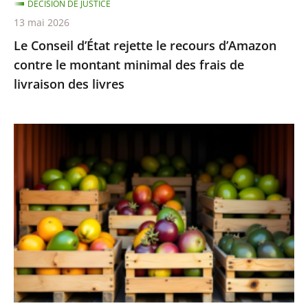
DÉCISION DE JUSTICE
minimal
13 mai 2026
des
Le Conseil d’État rejette le recours d’Amazon
frais
contre le montant minimal des frais de
de
livraison des livres
livraison
des
livres
Fruits
et
légumes
provenant
de
pays
hors
UE
et
contenant