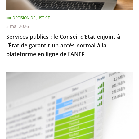
l’État
de
DÉCISION DE JUSTICE
garantir
5 mai 2026
un
Services publics : le Conseil d’État enjoint à
accès
l’État de garantir un accès normal à la
normal
plateforme en ligne de l’ANEF
à
la
plateforme
Protection
en
des
ligne
droits
de
d’auteur
l’ANEF
contre
le
piratage
: