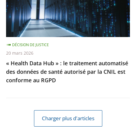
:
le
traitement
automatisé
des
DÉCISION DE JUSTICE
données
20 mars 2026
de
« Health Data Hub » : le traitement automatisé
santé
des données de santé autorisé par la CNIL est
autorisé
conforme au RGPD
par
la
CNIL
est
conforme
Charger plus d'articles
au
RGPD