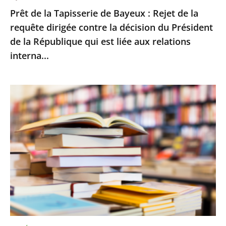
Prêt de la Tapisserie de Bayeux : Rejet de la
contre
requête dirigée contre la décision du Président
la
de la République qui est liée aux relations
décision
interna...
du
Président
de
Le
la
Conseil
République
d’État
qui
rejette
est
le
liée
recours
aux
d’Amazon
relations
contre
interna...
le
montant