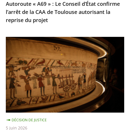
Autoroute « A69 » : Le Conseil d’État confirme
CAA
l’arrêt de la CAA de Toulouse autorisant la
de
reprise du projet
Toulouse
autorisant
la
Prêt
reprise
de
du
la
projet
Tapisserie
de
Bayeux
:
Rejet
de
la
DÉCISION DE JUSTICE
requête
5 juin 2026
dirigée