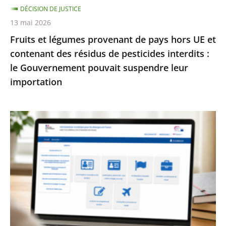
DÉCISION DE JUSTICE
des
13 mai 2026
résidus
Fruits et légumes provenant de pays hors UE et
de
contenant des résidus de pesticides interdits :
pesticides
le Gouvernement pouvait suspendre leur
interdits
importation
:
le
Gouvernement
Services
pouvait
publics
suspendre
:
leur
le
importation
Conseil
d’État
enjoint
à