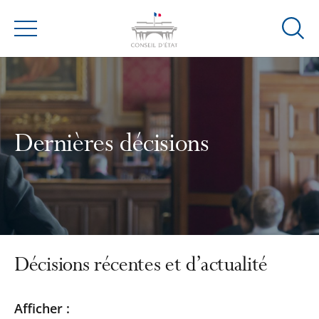
Ouvrir
Menu
la
modal
de
reche
Dernières décisions
Décisions récentes et d’actualité
Passer
Passer
Afficher :