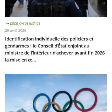
le
Conseil
d’État
DÉCISION DE JUSTICE
enjoint
29 avril 2026
au
Identification individuelle des policiers et
ministre
gendarmes : le Conseil d’État enjoint au
de
ministre de l’intérieur d’achever avant fin 2026
l’intérieur
la mise en œ...
d’achever
avant
fin
Jeux
2026
Olympiques
la
et
mise
Paralympiques
en
de
œ...