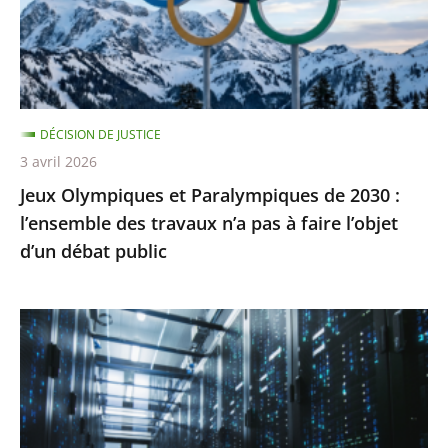
2030
:
l’ensemble
des
travaux
DÉCISION DE JUSTICE
n’a
3 avril 2026
pas
Jeux Olympiques et Paralympiques de 2030 :
à
l’ensemble des travaux n’a pas à faire l’objet
faire
d’un débat public
l’objet
d’un
débat
«
public
Health
Data
Hub
»