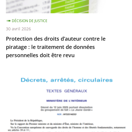
le
traitement
DÉCISION DE JUSTICE
de
30 avril 2026
données
Protection des droits d’auteur contre le
personnelles
piratage : le traitement de données
doit
personnelles doit être revu
être
revu
Le
Conseil
d’État
rejette
le
recours
formé