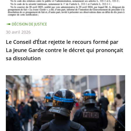
par
La
Jeune
DÉCISION DE JUSTICE
Garde
30 avril 2026
contre
Le Conseil d’État rejette le recours formé par
le
La Jeune Garde contre le décret qui prononçait
décret
sa dissolution
qui
prononçait
sa
Identification
dissolution
individuelle
des
policiers
et
gendarmes
: