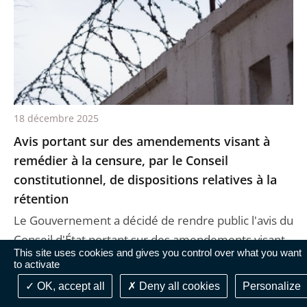
18 décembre 2025
Avis portant sur des amendements visant à
remédier à la censure, par le Conseil
constitutionnel, de dispositions relatives à la
rétention
Le Gouvernement a décidé de rendre public l'avis du
Conseil d'État portant sur des amendements visant
This site uses cookies and gives you control over what you want
à remédier à la censure, par le Conseil cons ...
to activate
OK, accept all
Deny all cookies
Personalize