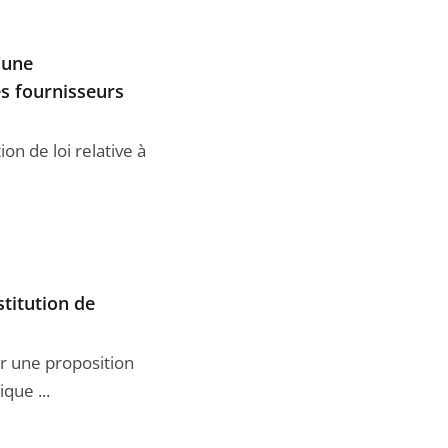
d'une
es fournisseurs
on de loi relative à
stitution de
ur une proposition
que ...