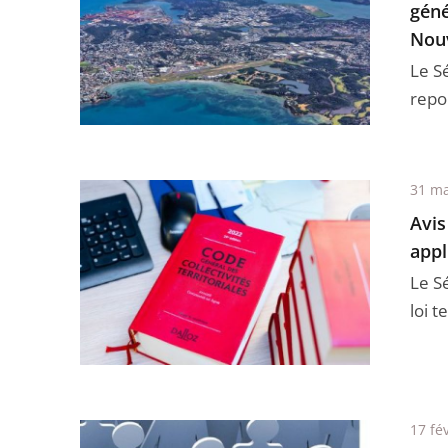
géné
Nouv
Le Sé
repo
31 ma
Avis
appl
Le Sé
loi t
17 fé