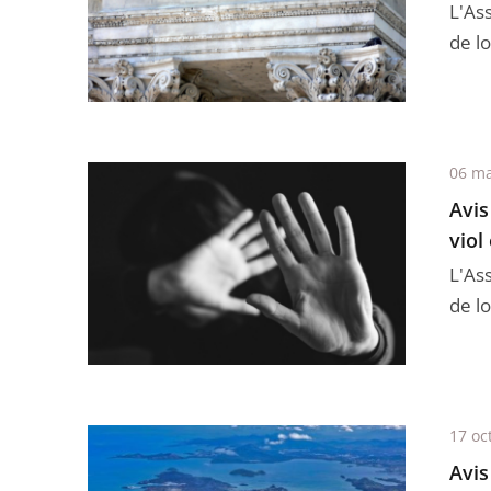
L'As
de lo
06 ma
Avis
viol
L'As
de lo
17 oc
Avis