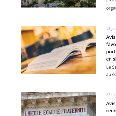
Le Sé
orga
11 ju
Avis
favo
port
en s
Le Sé
au co
22 ma
Avis
reno