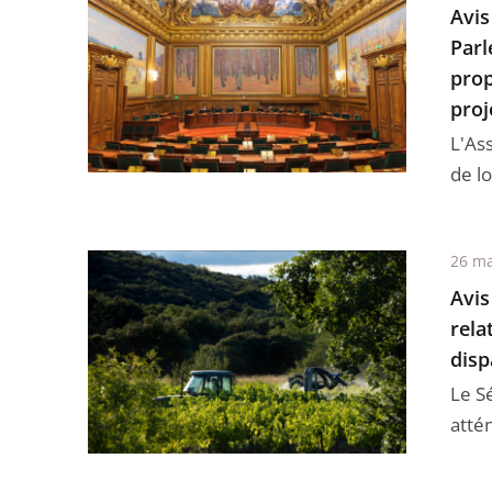
Avis
Parl
prop
proj
L'As
de lo
26 ma
Avis
rela
disp
Le Sé
attén