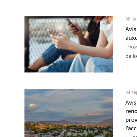
08 ja
Avis
auxq
L'As
de lo
04 se
Avis
reno
prov
l’ac