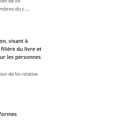
ion de loi
bres du c ...
on, visant à
ilière du livre et
our les personnes
ion de loi relative
s formes