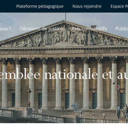
Plateforme pédagogique
Nous rejoindre
Espace P
ous ?
Décisions de justice
Avis consultatifs
Publi
semblée nationale et a