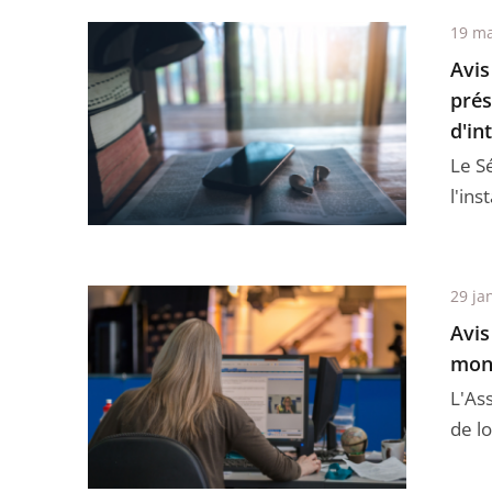
19 ma
Avis
prés
d'int
Le Sé
l'in
29 ja
Avis
mono
L'As
de l