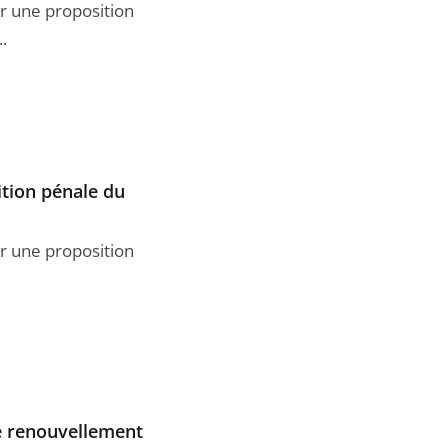
ur une proposition
.
ition pénale du
ur une proposition
le renouvellement