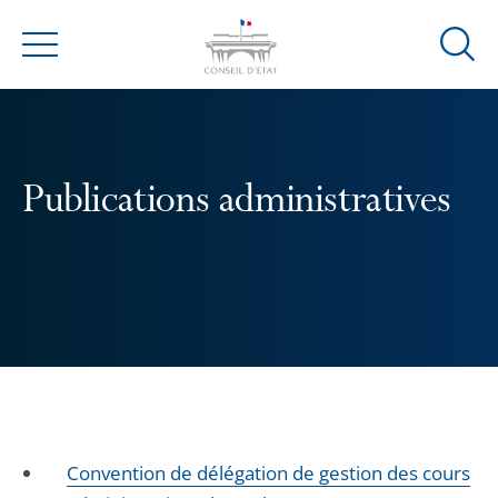
Ouvrir
Menu
la
modal
de
reche
Publications administratives
Convention de délégation de gestion des cours