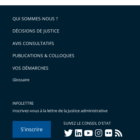
l'article
partage
police
pour
de
arriver
QUI SOMMES-NOUS ?
l'article
après
pour
DÉCISIONS DE JUSTICE
arriver
AVIS CONSULTATIFS
avant
PUBLICATIONS & COLLOQUES
VOS DÉMARCHES
Glossaire
INFOLETTRE
Inscrivez-vous à la lettre de la Justice administrative
SUIVEZ LE CONSEIL D'ETAT
S'inscrire
twitter
linkedIn
youtube
instagram
flickr
rss