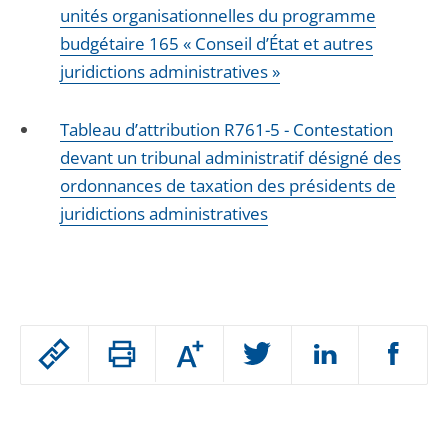
unités organisationnelles du programme
budgétaire 165 « Conseil d’État et autres
juridictions administratives »
Tableau d’attribution R761-5 - Contestation
devant un tribunal administratif désigné des
ordonnances de taxation des présidents de
juridictions administratives
Passer
Augmenter
le
ou
réduire
partage
Passer
la
taille
de
le
de
la