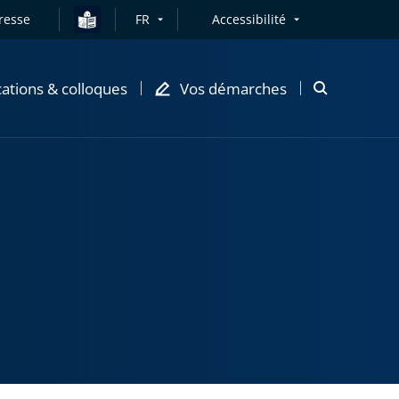
resse
FR
Accessibilité
cations & colloques
Vos démarches
Ouvrir
la
modale
de
recherche