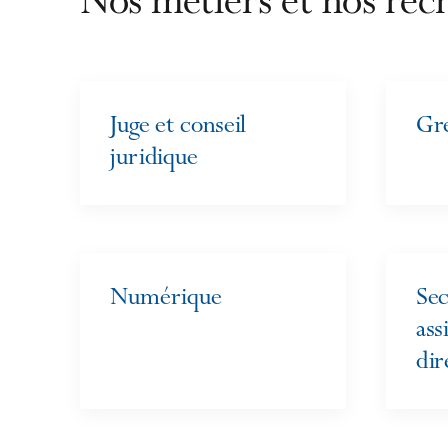
Nos métiers et nos rec
Juge et conseil
Gre
juridique
Numérique
Sec
ass
dir