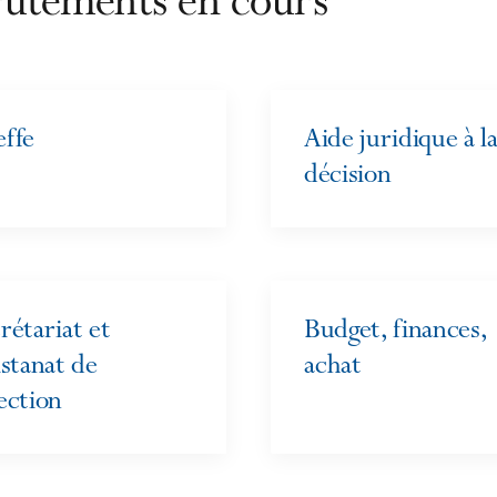
rutements en cours
ffe
Aide juridique à l
décision
rétariat et
Budget, finances,
istanat de
achat
ection