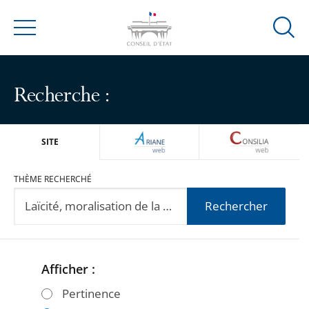
Ouvrir
Menu
la
modal
de
Recherche :
reche
ARIANEWEB
CONSILIA
SITE
THÈME RECHERCHÉ
Rechercher
Afficher :
Passer
Passer
les
les
Pertinence
filtres
filtres