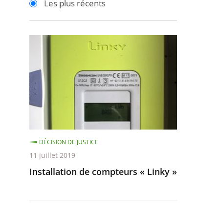
Les plus récents
pour
pour
arriver
arriver
après
avant
Installation
de
compteurs
«
Linky
»
DÉCISION DE JUSTICE
11 juillet 2019
Installation de compteurs « Linky »