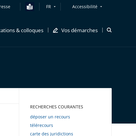
resse
FR
Accessibilité
cations & colloques
Vos démarches
Ouvrir
la
modale
de
recherche
AWEB
RECHERCHES COURANTES
déposer un recours
télérecours
carte des juridictions