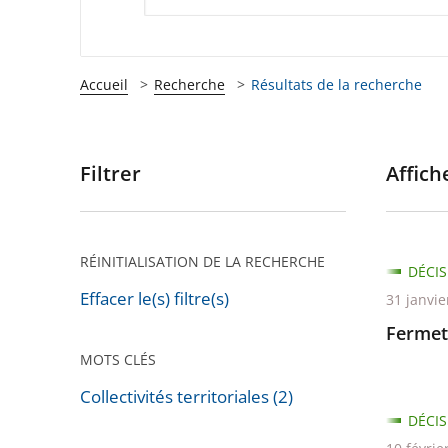
Accueil
Recherche
Résultats de la recherche
Filtrer
Affiche
Passer
les
filtres
pour
RÉINITIALISATION DE LA RECHERCHE
DÉCIS
arriver
Effacer le(s) filtre(s)
31 janvie
après
Fermet
MOTS CLÉS
Collectivités territoriales (2)
Passer
DÉCIS