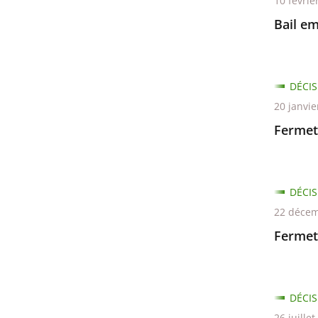
les
10 févrie
filtres
Bail em
pour
arriver
avant
DÉCIS
20 janvie
Fermet
DÉCIS
22 décem
Fermet
DÉCIS
26 juille