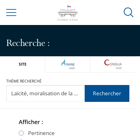
Ouvrir
Menu
la
modal
de
Recherche :
reche
ARIANEWEB
CONSILIA
SITE
THÈME RECHERCHÉ
Rechercher
Afficher :
Passer
Passer
les
les
Pertinence
filtres
filtres