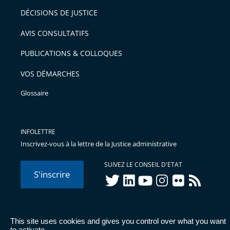
DÉCISIONS DE JUSTICE
AVIS CONSULTATIFS
PUBLICATIONS & COLLOQUES
VOS DÉMARCHES
Glossaire
INFOLETTRE
Inscrivez-vous à la lettre de la Justice administrative
SUIVEZ LE CONSEIL D'ETAT
S'inscrire
twitter
linkedIn
youtube
instagram
flickr
rss
This site uses cookies and gives you control over what you want
© Conseil d'État 2026 -
Mentions légales
-
Cookies
-
Données
to activate