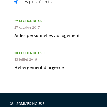
Les plus récents
pour
pour
arriver
arriver
après
avant
DÉCISION DE JUSTICE
27 octobre 2017
Aides personnelles au logement
DÉCISION DE JUSTICE
13 juillet 2016
Hébergement d'urgence
QUI SOMMES-NOUS ?