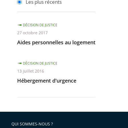
Les plus récents
pour
pour
arriver
arriver
après
avant
DÉCISION DE JUSTICE
27 octobre 2017
Aides personnelles au logement
DÉCISION DE JUSTICE
13 juillet 2016
Hébergement d'urgence
QUI SOMMES-NOUS ?