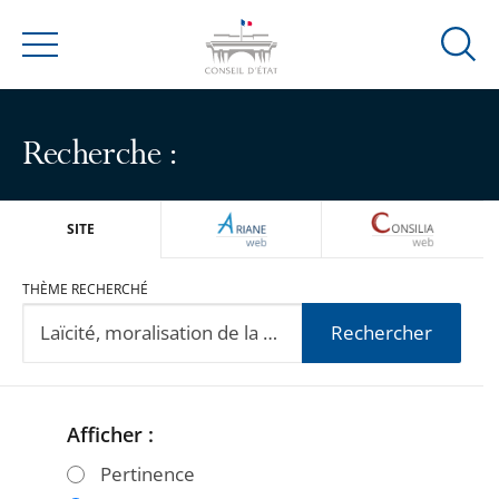
Ouvrir
Menu
la
modal
de
Recherche :
reche
ARIANEWEB
CONSILIA
SITE
THÈME RECHERCHÉ
Rechercher
Afficher :
Passer
Passer
les
les
Pertinence
filtres
filtres