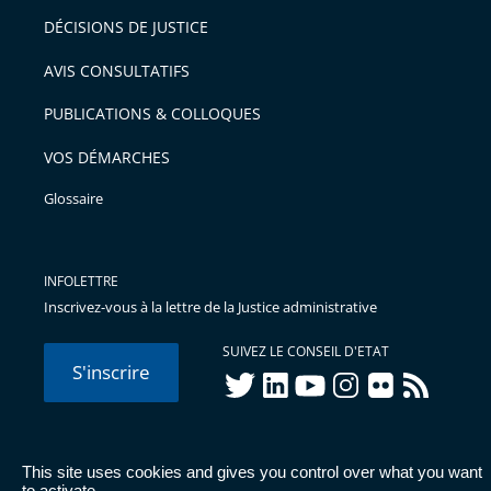
DÉCISIONS DE JUSTICE
AVIS CONSULTATIFS
PUBLICATIONS & COLLOQUES
VOS DÉMARCHES
Glossaire
INFOLETTRE
Inscrivez-vous à la lettre de la Justice administrative
SUIVEZ LE CONSEIL D'ETAT
S'inscrire
twitter
linkedIn
youtube
instagram
flickr
rss
This site uses cookies and gives you control over what you want
© Conseil d'État 2026 -
Mentions légales
-
Cookies
-
Données
to activate