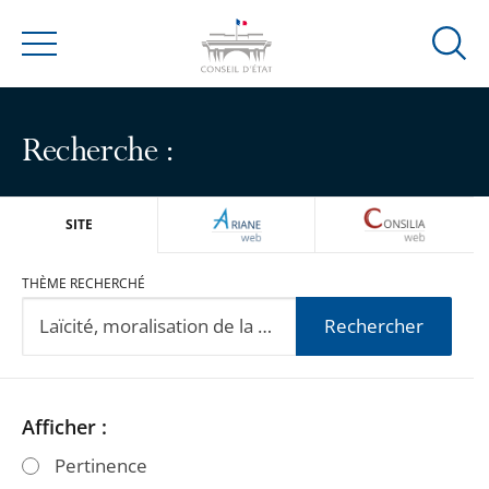
Ouvrir
Menu
la
modal
de
Recherche :
reche
ARIANEWEB
CONSILIA
SITE
THÈME RECHERCHÉ
Rechercher
Passer
Passer
Afficher :
les
les
Pertinence
filtres
filtres