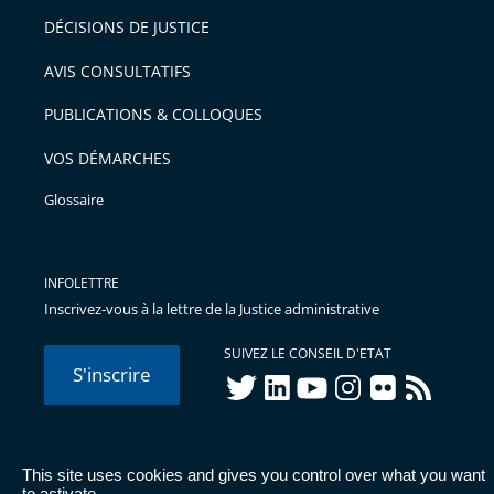
DÉCISIONS DE JUSTICE
AVIS CONSULTATIFS
PUBLICATIONS & COLLOQUES
VOS DÉMARCHES
Glossaire
INFOLETTRE
Inscrivez-vous à la lettre de la Justice administrative
SUIVEZ LE CONSEIL D'ETAT
S'inscrire
twitter
linkedIn
youtube
instagram
flickr
rss
This site uses cookies and gives you control over what you want
© Conseil d'État 2026 -
Mentions légales
-
Cookies
-
Données
to activate