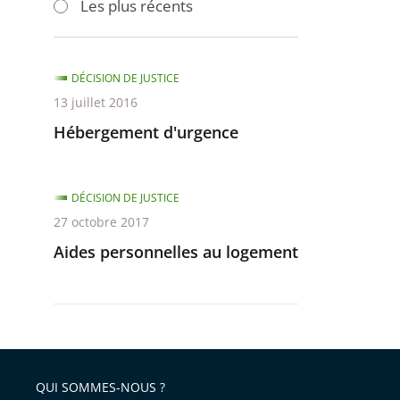
Les plus récents
pour
pour
arriver
arriver
après
avant
DÉCISION DE JUSTICE
13 juillet 2016
Hébergement d'urgence
DÉCISION DE JUSTICE
27 octobre 2017
Aides personnelles au logement
QUI SOMMES-NOUS ?