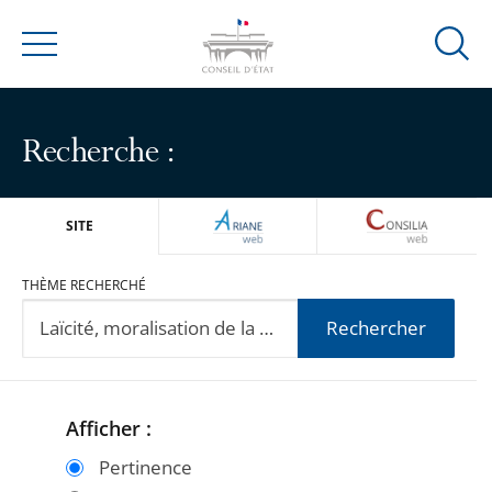
Ouvrir
Menu
la
modal
de
Recherche :
reche
ARIANEWEB
CONSILIA
SITE
THÈME RECHERCHÉ
Rechercher
Afficher :
Passer
Passer
les
les
Pertinence
filtres
filtres