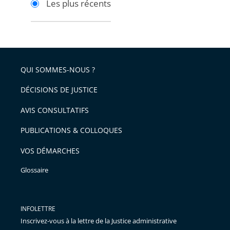
Les plus récents
pour
pour
arriver
arriver
après
avant
QUI SOMMES-NOUS ?
DÉCISIONS DE JUSTICE
AVIS CONSULTATIFS
PUBLICATIONS & COLLOQUES
VOS DÉMARCHES
Glossaire
INFOLETTRE
Inscrivez-vous à la lettre de la Justice administrative