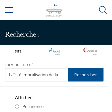
Ouvrir
Menu
la
modal
de
Recherche :
reche
ARIANEWEB
CONSILIA
SITE
THÈME RECHERCHÉ
Rechercher
Afficher :
Passer
Passer
les
les
Pertinence
filtres
filtres