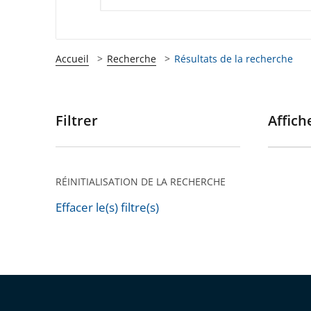
Accueil
Recherche
Résultats de la recherche
Filtrer
Affiche
Passer
les
filtres
pour
RÉINITIALISATION DE LA RECHERCHE
arriver
Effacer le(s) filtre(s)
après
Passer
les
filtres
pour
arriver