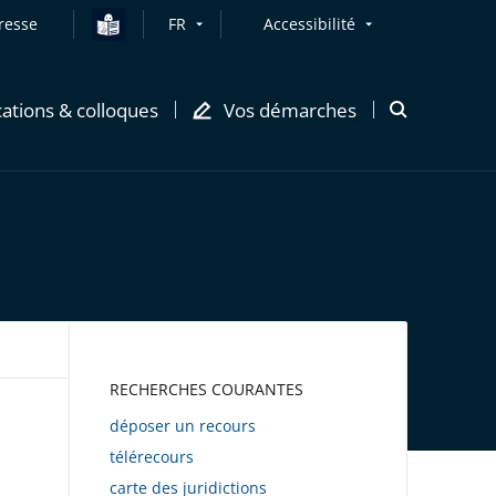
resse
FR
Accessibilité
cations & colloques
Vos démarches
Ouvrir
la
modale
de
recherche
AWEB
RECHERCHES COURANTES
déposer un recours
télérecours
carte des juridictions