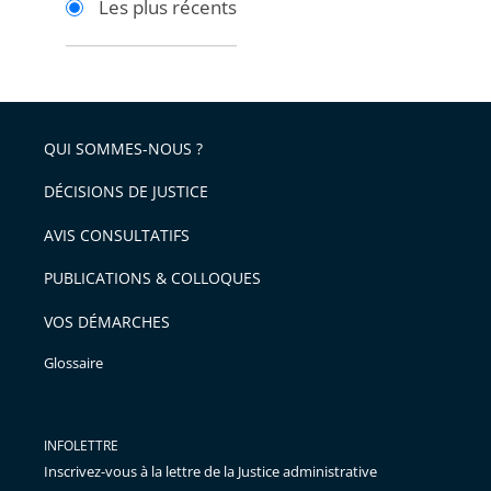
Les plus récents
pour
pour
arriver
arriver
après
avant
QUI SOMMES-NOUS ?
DÉCISIONS DE JUSTICE
AVIS CONSULTATIFS
PUBLICATIONS & COLLOQUES
VOS DÉMARCHES
Glossaire
INFOLETTRE
Inscrivez-vous à la lettre de la Justice administrative