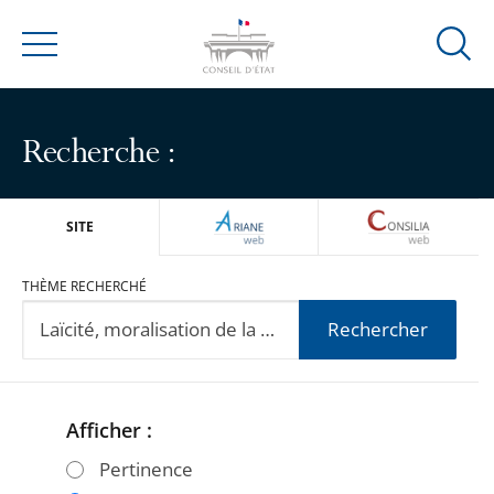
Ouvrir
Menu
la
modal
de
Recherche :
reche
ARIANEWEB
CONSILIA
SITE
THÈME RECHERCHÉ
Rechercher
Afficher :
Passer
Passer
les
les
Pertinence
filtres
filtres