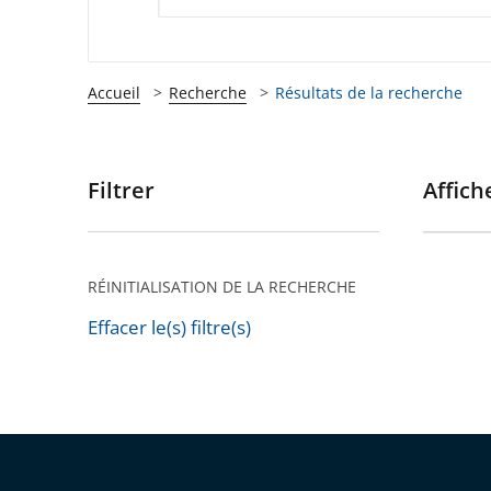
Accueil
Recherche
Résultats de la recherche
Filtrer
Affiche
Passer
les
filtres
pour
RÉINITIALISATION DE LA RECHERCHE
arriver
Effacer le(s) filtre(s)
après
Passer
les
filtres
pour
arriver