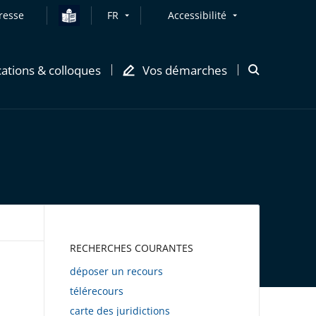
resse
FR
Accessibilité
cations & colloques
Vos démarches
Ouvrir
la
modale
de
recherche
AWEB
RECHERCHES COURANTES
déposer un recours
télérecours
carte des juridictions