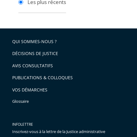
Les plus récents
pour
pour
arriver
arriver
après
avant
QUI SOMMES-NOUS ?
DÉCISIONS DE JUSTICE
AVIS CONSULTATIFS
PUBLICATIONS & COLLOQUES
VOS DÉMARCHES
Glossaire
INFOLETTRE
Inscrivez-vous à la lettre de la Justice administrative