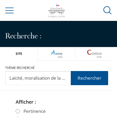
Ouvrir
Menu
la
modal
de
Recherche :
reche
ARIANEWEB
CONSILIA
SITE
THÈME RECHERCHÉ
Rechercher
Afficher :
Passer
Passer
les
les
Pertinence
filtres
filtres