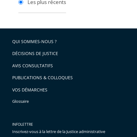
Les plus récents
pour
pour
arriver
arriver
après
avant
QUI SOMMES-NOUS ?
DÉCISIONS DE JUSTICE
AVIS CONSULTATIFS
PUBLICATIONS & COLLOQUES
VOS DÉMARCHES
Glossaire
INFOLETTRE
Inscrivez-vous à la lettre de la Justice administrative