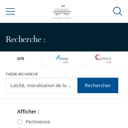
Ouvrir
Menu
la
modal
de
Recherche :
reche
ARIANEWEB
CONSILIA
SITE
THÈME RECHERCHÉ
Rechercher
Afficher :
Passer
Passer
les
les
Pertinence
filtres
filtres