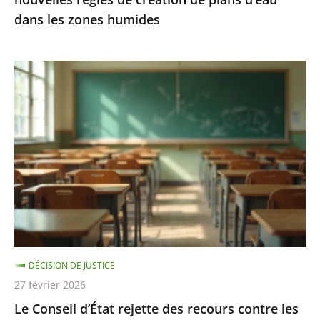
d’eau
dans les zones humides
dans
les
zones
Le
humides
Conseil
d’État
rejette
des
recours
contre
les
«
groupes
DÉCISION DE JUSTICE
de
27 février 2026
besoins
Le Conseil d’État rejette des recours contre les
»