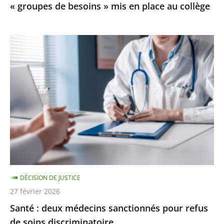
« groupes de besoins » mis en place au collège
mis
en
place
Santé
au
:
collège
deux
médecins
sanctionnés
pour
refus
de
soins
discriminatoire
DÉCISION DE JUSTICE
27 février 2026
Santé : deux médecins sanctionnés pour refus
de soins discriminatoire