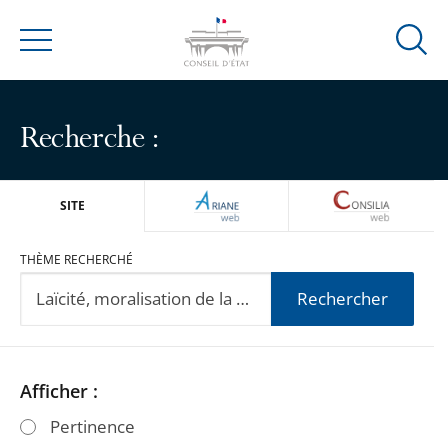
Ouvrir
Menu
la
modal
de
Recherche :
reche
ARIANEWEB
CONSILIA
SITE
THÈME RECHERCHÉ
Rechercher
Passer
Passer
Afficher :
les
les
Pertinence
filtres
filtres