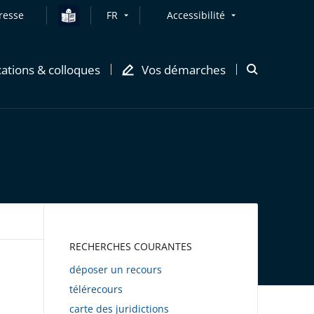
resse
FR
Accessibilité
cations & colloques
Vos démarches
Ouvrir
la
modale
de
recherche
AWEB
RECHERCHES COURANTES
déposer un recours
télérecours
carte des juridictions