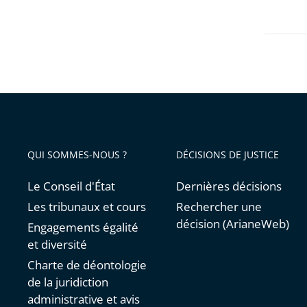
les
d’État
filtres
pour
arriver
avant
QUI SOMMES-NOUS ?
DÉCISIONS DE JUSTICE
Le Conseil d'État
Dernières décisions
Les tribunaux et cours
Rechercher une
décision (ArianeWeb)
Engagements égalité
et diversité
Charte de déontologie
de la juridiction
administrative et avis