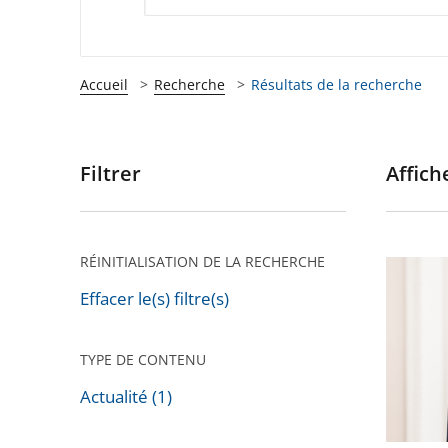
Accueil
Recherche
Résultats de la recherche
Filtrer
Affiche
Passer
les
filtres
pour
RÉINITIALISATION DE LA RECHERCHE
Marc
arriver
Guillau
Effacer le(s) filtre(s)
après
nouvea
vice-
TYPE DE CONTENU
préside
Actualité (1)
du
Passer
Conseil