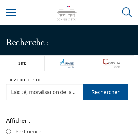
Ouvrir
Menu
la
modal
de
Recherche :
reche
ARIANEWEB
CONSILIA
SITE
THÈME RECHERCHÉ
Rechercher
Passer
Passer
Afficher :
les
les
Pertinence
filtres
filtres