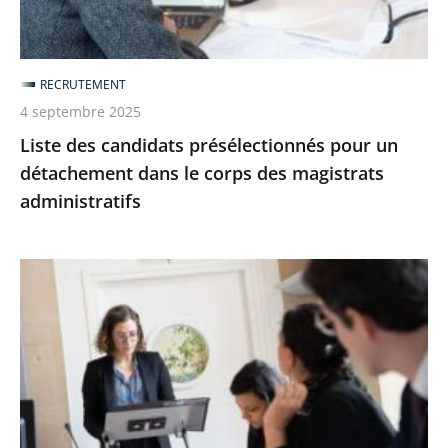
dans
le
corps
RECRUTEMENT
des
4 septembre 2025
magistrats
Liste des candidats présélectionnés pour un
administratifs
détachement dans le corps des magistrats
administratifs
Devenir
magistrat
administratif
par
le
tour
extérieur