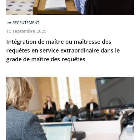
service
extraordinaire
dans
RECRUTEMENT
le
10 septembre 2025
grade
Intégration de maître ou maîtresse des
de
requêtes en service extraordinaire dans le
maître
grade de maître des requêtes
des
requêtes
Liste
des
candidats
présélectionnés
pour
un
détachement