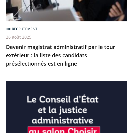
:
la
liste
RECRUTEMENT
des
26 août 2025
candidats
Devenir magistrat administratif par le tour
présélectionnés
extérieur : la liste des candidats
est
présélectionnés est en ligne
en
ligne
Emploi
:
le
Conseil
d’État
et