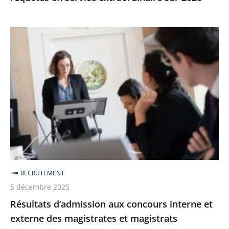
Résultats
d’admission
aux
concours
interne
et
externe
des
magistrates
et
RECRUTEMENT
magistrats
5 décembre 2025
administratifs
Résultats d’admission aux concours interne et
externe des magistrates et magistrats