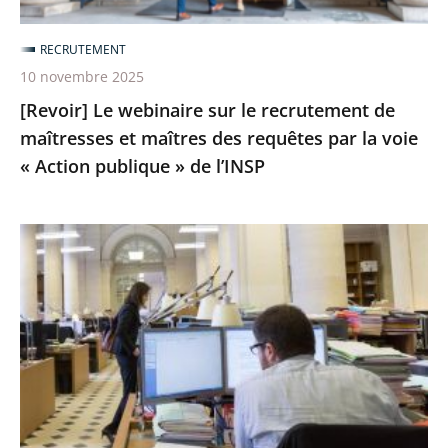
maîtres
RECRUTEMENT
des
10 novembre 2025
requêtes
[Revoir] Le webinaire sur le recrutement de
par
maîtresses et maîtres des requêtes par la voie
la
« Action publique » de l’INSP
voie
«
Action
Intégration
publique
de
»
maître
de
ou
l’INSP
maîtresse
des
requêtes
en