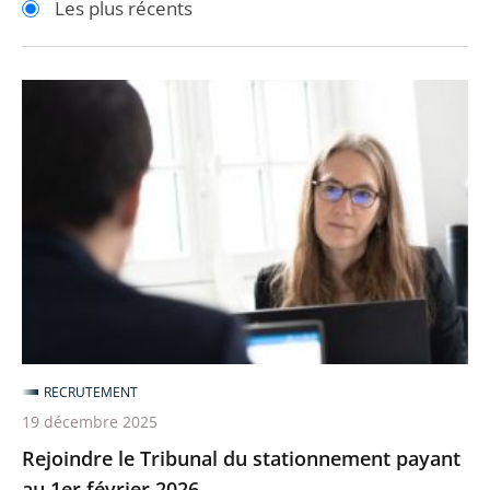
Les plus récents
pour
pour
arriver
arriver
après
avant
Rejoindre
le
Tribunal
du
stationnement
payant
au
1er
février
2026
RECRUTEMENT
19 décembre 2025
Rejoindre le Tribunal du stationnement payant
au 1er février 2026