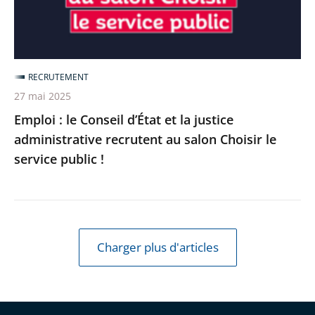
la
justice
administrative
recrutent
RECRUTEMENT
au
27 mai 2025
salon
Emploi : le Conseil d’État et la justice
Choisir
administrative recrutent au salon Choisir le
le
service public !
service
public
!
Charger plus d'articles