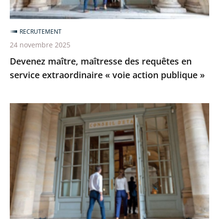
«
voie
RECRUTEMENT
action
24 novembre 2025
publique
Devenez maître, maîtresse des requêtes en
»
service extraordinaire « voie action publique »
[Revoir]
Le
webinaire
sur
le
recrutement
de
maîtresses
et