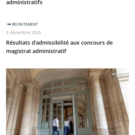
administratifs
RECRUTEMENT
5 décembre 2025
Résultats d’admissibilité aux concours de
magistrat administratif
Devenez
maître,
maîtresse
des
requêtes
en
service
extraordinaire