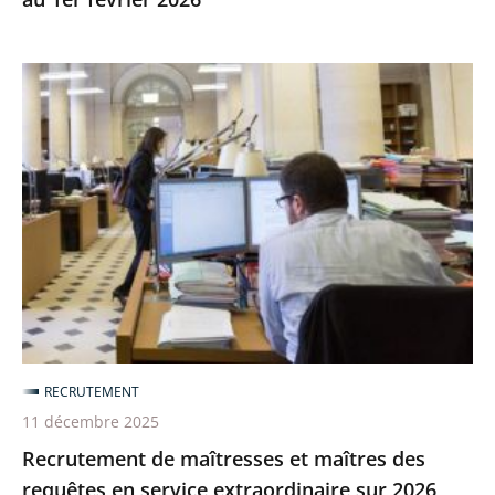
Recrutement
de
maîtresses
et
maîtres
des
requêtes
en
service
extraordinaire
sur
RECRUTEMENT
2026
11 décembre 2025
Recrutement de maîtresses et maîtres des
requêtes en service extraordinaire sur 2026