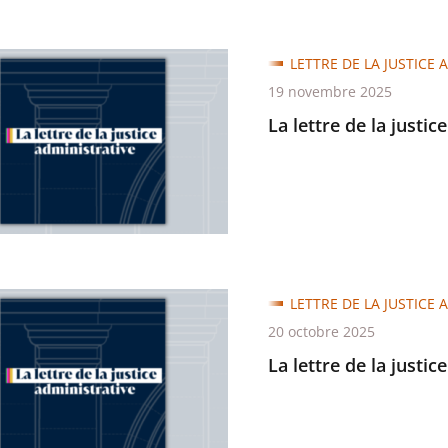
LETTRE DE LA JUSTICE 
19 novembre 2025
La lettre de la justic
trative
LETTRE DE LA JUSTICE 
20 octobre 2025
La lettre de la justic
trative