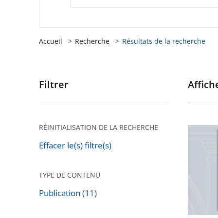
Accueil
Recherche
Résultats de la recherche
Filtrer
Affiche
Passer
les
filtres
pour
RÉINITIALISATION DE LA RECHERCHE
La
arriver
lettre
Effacer le(s) filtre(s)
après
de
la
TYPE DE CONTENU
justice
Publication (11)
adminis
Passer
n°88