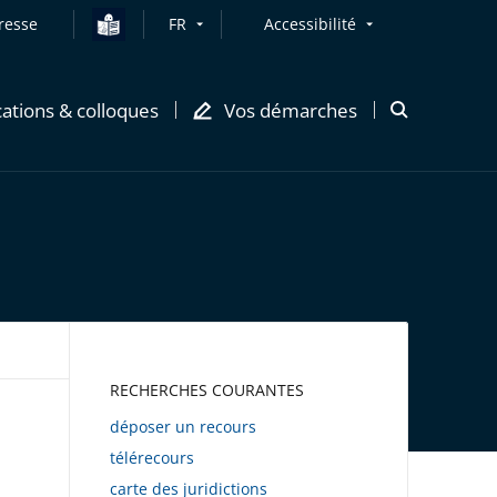
resse
FR
Accessibilité
cations & colloques
Vos démarches
Ouvrir
la
modale
de
recherche
AWEB
RECHERCHES COURANTES
déposer un recours
télérecours
carte des juridictions