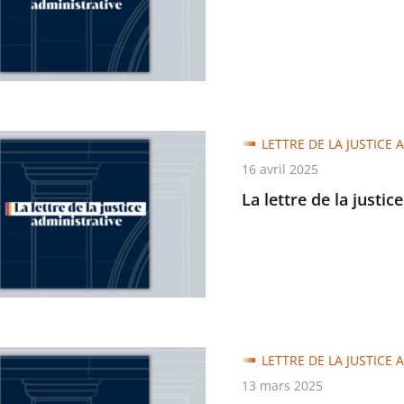
trative
LETTRE DE LA JUSTICE 
16 avril 2025
La lettre de la justic
trative
LETTRE DE LA JUSTICE 
13 mars 2025