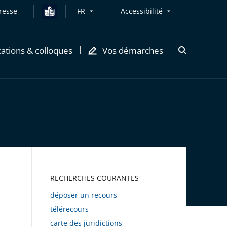
resse
FR
Accessibilité
cations & colloques
Vos démarches
Ouvrir
la
modale
de
recherche
AWEB
RECHERCHES COURANTES
déposer un recours
télérecours
carte des juridictions