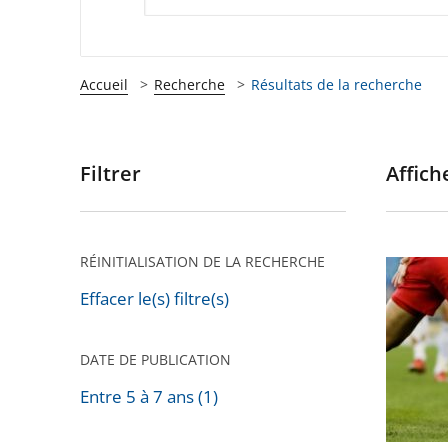
Accueil
Recherche
Résultats de la recherche
Filtrer
Affiche
Passer
les
filtres
pour
RÉINITIALISATION DE LA RECHERCHE
BFM
arriver
TV
Effacer le(s) filtre(s)
après
n’était
pas
DATE DE PUBLICATION
autoris
Entre 5 à 7 ans (1)
à
retrans