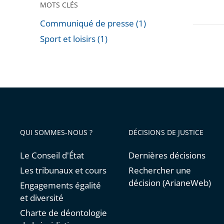
MOTS CLÉS
la
finale
Communiqué de presse (1)
de
Sport et loisirs (1)
Passer
la
les
Ligue
filtres
des
pour
champi
arriver
avant
QUI SOMMES-NOUS ?
DÉCISIONS DE JUSTICE
Le Conseil d'État
Dernières décisions
Les tribunaux et cours
Rechercher une
décision (ArianeWeb)
Engagements égalité
et diversité
Charte de déontologie