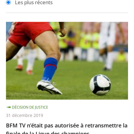
Les plus récents
pour
pour
arriver
arriver
après
avant
BFM
TV
n’était
pas
autorisée
à
retransmettre
la
finale
de
DÉCISION DE JUSTICE
la
31 décembre 2019
Ligue
BFM TV n’était pas autorisée à retransmettre la
des
finale de la Ligue des champions