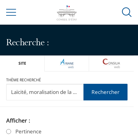
Ouvrir
Menu
la
modal
de
Recherche :
reche
ARIANEWEB
CONSILIA
SITE
THÈME RECHERCHÉ
Rechercher
Passer
Passer
Afficher :
les
les
Pertinence
filtres
filtres